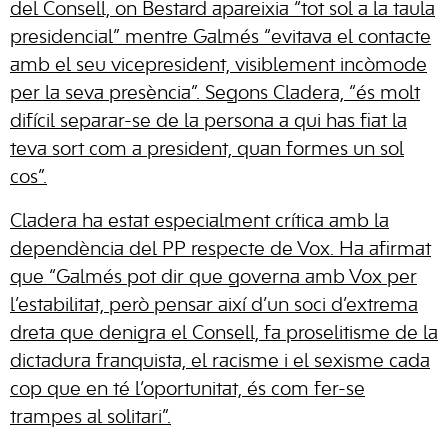
del Consell, on Bestard apareixia “tot sol a la taula
presidencial” mentre Galmés “evitava el contacte
amb el seu vicepresident, visiblement incòmode
per la seva presència”. Segons Cladera, “és molt
difícil separar-se de la persona a qui has fiat la
teva sort com a president, quan formes un sol
cos”.
Cladera ha estat especialment crítica amb la
dependència del PP respecte de Vox. Ha afirmat
que “Galmés pot dir que governa amb Vox per
l’estabilitat, però pensar així d’un soci d’extrema
dreta que denigra el Consell, fa proselitisme de la
dictadura franquista, el racisme i el sexisme cada
cop que en té l’oportunitat, és com fer-se
trampes al solitari”.