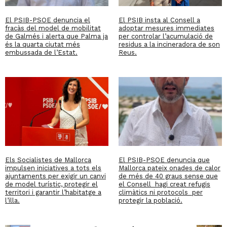
El PSIB-PSOE denuncia el
El PSIB insta al Consell a
fracàs del model de mobilitat
adoptar mesures immediates
de Galmés i alerta que Palma ja
per controlar l’acumulació de
és la quarta ciutat més
residus a la incineradora de son
embussada de l’Estat.
Reus.
Els Socialistes de Mallorca
El PSIB-PSOE denuncia que
impulsen iniciatives a tots els
Mallorca pateix onades de calor
ajuntaments per exigir un canvi
de més de 40 graus sense que
de model turístic, protegir el
el Consell hagi creat refugis
territori i garantir l’habitatge a
climàtics ni protocols per
l’illa.
protegir la població.