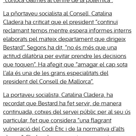
“col·loca Galmés al centre de la polèmica”.
La pñortaveu socialista al Consell, Catalina
Cladera ha criticat que el president “continuï
reclamant temps mentre espera informes interns
elaborats pel mateix departament que dirigeix
Bestard”. Segons ha dit, “no és més que una
actitud dilatòria per evitar prendre les decisions
que toquen”. Ha afegit que “amagar el cap sota
l’ala és una de les grans especialitats del
president del Consell de Mallorca”.
La portaveu socialista, Catalina Cladera, ha
recordat que Bestard ha fet servir, de manera
continuada, cotxes del servei públic per al seu ús
particular, fet que considera “una flagrant
vulneració del Codi Ètic i de la normativa d’alts