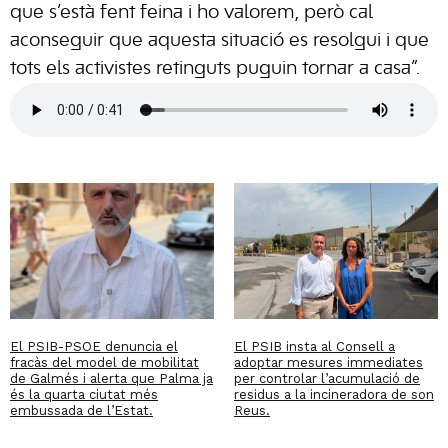
que s’està fent feina i ho valorem, però cal
aconseguir que aquesta situació es resolgui i que
tots els activistes retinguts puguin tornar a casa”.
El PSIB-PSOE denuncia el
El PSIB insta al Consell a
fracàs del model de mobilitat
adoptar mesures immediates
de Galmés i alerta que Palma ja
per controlar l’acumulació de
és la quarta ciutat més
residus a la incineradora de son
embussada de l’Estat.
Reus.