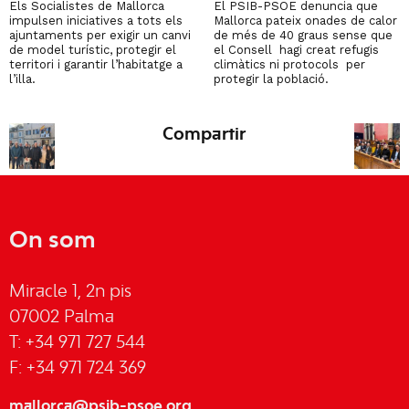
Els Socialistes de Mallorca
El PSIB-PSOE denuncia que
impulsen iniciatives a tots els
Mallorca pateix onades de calor
ajuntaments per exigir un canvi
de més de 40 graus sense que
de model turístic, protegir el
el Consell hagi creat refugis
territori i garantir l’habitatge a
climàtics ni protocols per
l’illa.
protegir la població.
Compartir
On som
Miracle 1, 2n pis
07002 Palma
T: +34 971 727 544
F: +34 971 724 369
mallorca@psib-psoe.org