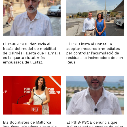
El PSIB-PSOE denuncia el
El PSIB insta al Consell a
fracàs del model de mobilitat
adoptar mesures immediates
de Galmés i alerta que Palma ja
per controlar l’acumulació de
és la quarta ciutat més
residus a la incineradora de son
embussada de l’Estat.
Reus.
Els Socialistes de Mallorca
El PSIB-PSOE denuncia que
impulsen iniciatives a tots els
Mallorca pateix onades de calor