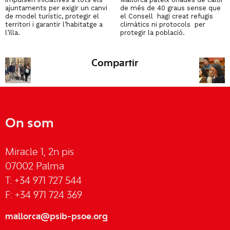
ajuntaments per exigir un canvi
de més de 40 graus sense que
de model turístic, protegir el
el Consell hagi creat refugis
territori i garantir l’habitatge a
climàtics ni protocols per
l’illa.
protegir la població.
Compartir
On som
Miracle 1, 2n pis
07002 Palma
T: +34 971 727 544
F: +34 971 724 369
mallorca@psib-psoe.org