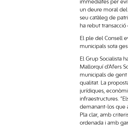
immediates per evit
un deure moral del 
seu catàleg de patri
ha rebut transacció 
El ple del Consell 
municipals sota ges
El Grup Socialista h
Mallorquí d’Afers S
municipals de gent 
qualitat. La propost
jurídiques, econòmiq
infraestructures. “
demanant-los que a
Pla clar, amb criter
ordenada i amb garan