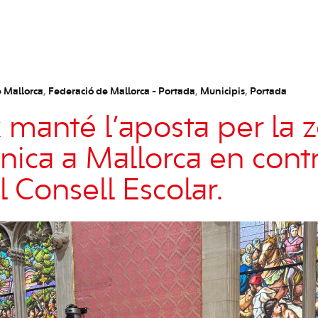
 Mallorca
,
Federació de Mallorca - Portada
,
Municipis
,
Portada
 manté l’aposta per la 
única a Mallorca en cont
el Consell Escolar.