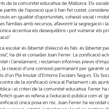
ants de la comunitat educativa de Mallorca. Els sociali
de partits de l’oposició que li han fet costat, consider
océs en igualtat d’oportunitats, cohesió social i mobili
es famílies amb recursos, afavorint la segregació i l
única accentua els desequilibris i pot vulnerar els prin
ació”.
a escolar és llibertat d’elecció és fals: és llibertat p
sta”, ha dit el conseller Joan Ferrer. La zonificació ac
tat i l’arrelament, i reclamen informes previs d’impa
ó, la creació d’una comissió permanent per garantir u
uls d’un Pla Insular d’Entorns Escolars Segurs. Els Soci
 contra de la zonificació única al Parlament i als aju
blica i el criteri de la comunitat educativa. Ferrer ha 
ntich quan es referia a l’educació pública com el ‘gr
nificació única posa en risc. Joan Ferrer ha recordat 