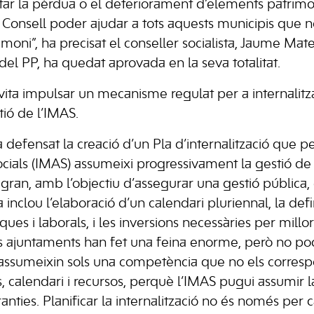
ar la pèrdua o el deteriorament d’elements patrimoni
Consell poder ajudar a tots aquests municipis que n
moni”, ha precisat el conseller socialista, Jaume Mateu
del PP, ha quedat aprovada en la seva totalitat.
evita impulsar un mecanisme regulat per a internalitz
tió de l’IMAS.
a defensat la creació d’un Pla d’internalització que pe
ocials (IMAS) assumeixi progressivament la gestió de 
gran, amb l’objectiu d’assegurar una gestió pública, 
a inclou l’elaboració d’un calendari pluriennal, la def
ues i laborals, i les inversions necessàries per millor
Els ajuntaments han fet una feina enorme, però no p
ssumeixin sols una competència que no els corres
is, calendari i recursos, perquè l’IMAS pugui assumir
ties. Planificar la internalització no és només per c