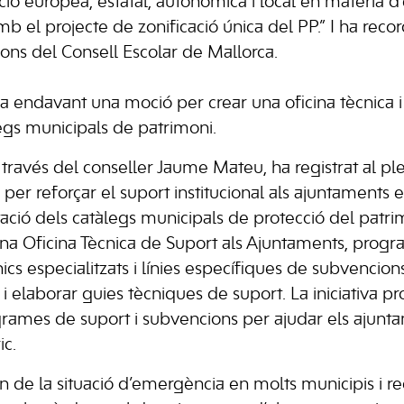
ió europea, estatal, autonòmica i local en matèria d’
el projecte de zonificació única del PP.” I ha record
ions del Consell Escolar de Mallorca.
tira endavant una moció per crear una oficina tècnica
legs municipals de patrimoni.
a través del conseller Jaume Mateu, ha registrat al pl
er reforçar el suport institucional als ajuntaments e
itació dels catàlegs municipals de protecció del patri
’una Oficina Tècnica de Suport als Ajuntaments, prog
ics especialitzats i línies específiques de subvencion
i elaborar guies tècniques de suport. La iniciativa p
ogrames de suport i subvencions per ajudar els ajunta
ic.
ten de la situació d’emergència en molts municipis i 