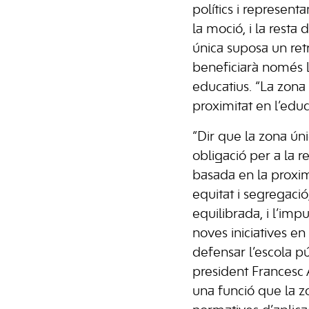
polítics i represent
la moció, i la resta 
única suposa un retr
beneficiarà només l
educatius. “La zona 
proximitat en l’educ
“Dir que la zona únic
obligació per a la re
basada en la proximi
equitat i segregaci
equilibrada, i l’imp
noves iniciatives en
defensar l’escola pú
president Francesc A
una funció que la zo