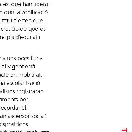
stes, que han liderat
en que la zonificació
tat, i alerten que
a creació de guetos
cipis d’equitat i
er a uns pocs i una
tual vigent està
cte en mobilitat,
na escolarització
alistes registraran
ntaments per
recordat el
an ascensor social’,
disposicions