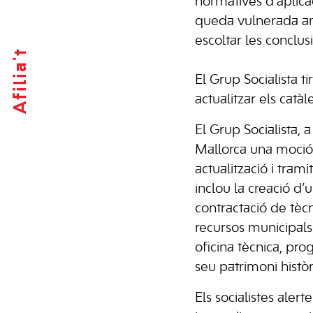
normatives d’aplicac
queda vulnerada amb 
escoltar les conclus
Afilia't
El Grup Socialista 
actualitzar els catà
El Grup Socialista, 
Mallorca una moció p
actualització i tram
inclou la creació d
contractació de tècn
recursos municipals 
oficina tècnica, pr
seu patrimoni històr
Els socialistes aler