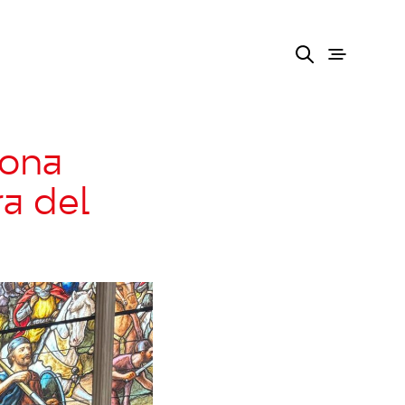
zona
ra del