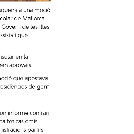
’esquena a una moció
Escolar de Mallorca
l Govern de les Illes
ssista i que
nsular en la
nen aprovats.
moció que apostava
s residències de gent
 un informe contrari
ha fet cas omís
stracions partits