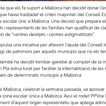
reta que els fa suport a Mallorca han decidit donar l
que havia traslladat el criteri majoritari del Consell 
cte escolar únic a Mallorca. Una decisió que prepara e
s i representants de les famílies han qualificat de cla
 de “centres desitjats i centres estigmatitzats”.
mpulsa una iniciativa per afavorir l’ajuda del Consell I
egs de patrimoni per aquells municipis que no els te
 també ha decidit tombar gairebé al complet de la 
 Pla estructurat per facilitar la internalització de le
en de determinats municipis a Mallorca.
de Mallorca, celebrat la setmana passada, va aprovar
la zona escolar única a Mallorca. Avui el rodet PPVox 
ent d’aquest òrgan representatiu que aplega admini