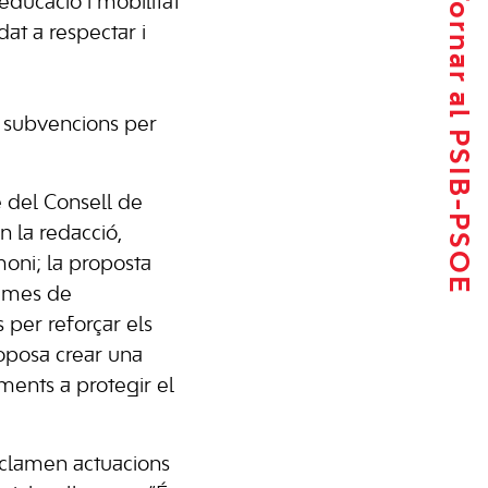
Tornar al PSIB-PSOE
educació i mobilitat
at a respectar i
 i subvencions per
e del Consell de
n la redacció,
moni; la proposta
rames de
s per reforçar els
roposa crear una
ments a protegir el
reclamen actuacions