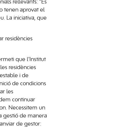
als rellevants: “És
o tenen aprovat el
. La iniciativa, que
ar residències
rmeti que l’Institut
les residències
estable i de
inició de condicions
ar les
odem continuar
pon. Necessitem un
 la gestió de manera
anviar de gestor: