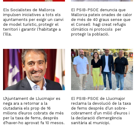
Els Socialistes de Mallorca
El PSIB-PSOE denuncia que
impulsen iniciatives a tots els
Mallorca pateix onades de calor
ajuntaments per exigir un canvi
de més de 40 graus sense que
de model turístic, protegir el
el Consell hagi creat refugis
territori i garantir l’habitatge a
climàtics ni protocols per
l’illa.
protegir la població.
L’Ajuntament de Llucmajor es
El PSIB-PSOE de Llucmajor
nega ara a retornar a la
reclama la devolució de la taxa
ciutadania els prop de 16
de fems després d’un sobre-
milions d’euros cobrats de més
cobrament d’un milió d’euros i
per la taxa de fems, després
la declaració d’emergència
d’haver-ho aprovat fa 10 mesos.
sanitària al municipi.