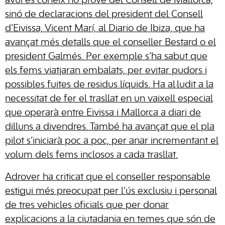
avui es coneix no prové del Consell de Mallorca,
sinó de declaracions del president del Consell
d’Eivissa, Vicent Marí, al Diario de Ibiza, que ha
avançat més detalls que el conseller Bestard o el
president Galmés. Per exemple s’ha sabut que
els fems viatjaran embalats, per evitar pudors i
possibles fuites de residus líquids. Ha al·ludit a la
necessitat de fer el trasllat en un vaixell especial
que operarà entre Eivissa i Mallorca a diari de
dilluns a divendres. També ha avançat que el pla
pilot s’iniciarà poc a poc, per anar incrementant el
volum dels fems inclosos a cada trasllat.
Adrover ha criticat que el conseller responsable
estigui més preocupat per l’ús exclusiu i personal
de tres vehicles oficials que per donar
explicacions a la ciutadania en temes que són de