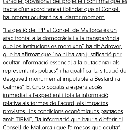
caràcter provisional del projecte i confirma que es
tracta d’un acord tancat i blindat que el Consell
ha intentat ocultar fins al darrer moment.
“La gestió del PP al Consell de Mallorca és un
atac frontal a la democràcia i a la transparència
que les institucions es mereixen”, ha dit Adrover,
que ha afirmat que “no hi ha cap justificació per
ocultar informació essencial a la ciutadania i als
representants públics”, i ha qualificat la situació de
desgavell monumental imputable a Bestard i a
Galmés”. El Grup Socialista espera accés
immediat a l’expedient i tota la informació
relativa als termes de l’acord, els impactes
previstos i les condicions econòmiques pactades
amb TIRME, “la informació que hauria d’oferir el
Consell de Mallorca i que fa mesos que oculta”.