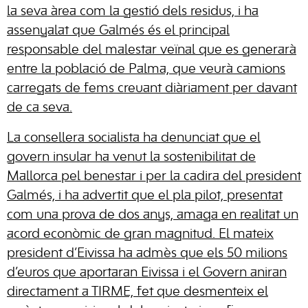
la seva àrea com la gestió dels residus, i ha
assenyalat que Galmés és el principal
responsable del malestar veïnal que es generarà
entre la població de Palma, que veurà camions
carregats de fems creuant diàriament per davant
de ca seva.
La consellera socialista ha denunciat que el
govern insular ha venut la sostenibilitat de
Mallorca pel benestar i per la cadira del president
Galmés, i ha advertit que el pla pilot, presentat
com una prova de dos anys, amaga en realitat un
acord econòmic de gran magnitud. El mateix
president d’Eivissa ha admès que els 50 milions
d’euros que aportaran Eivissa i el Govern aniran
directament a TIRME, fet que desmenteix el