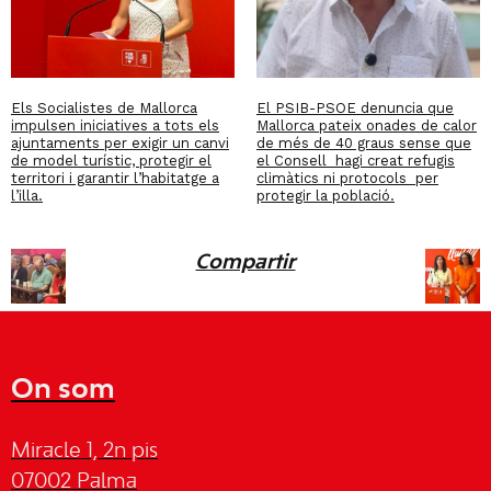
Els Socialistes de Mallorca
El PSIB-PSOE denuncia que
impulsen iniciatives a tots els
Mallorca pateix onades de calor
ajuntaments per exigir un canvi
de més de 40 graus sense que
de model turístic, protegir el
el Consell hagi creat refugis
territori i garantir l’habitatge a
climàtics ni protocols per
l’illa.
protegir la població.
Compartir
On som
Miracle 1, 2n pis
07002 Palma