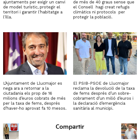
ajuntaments per exigir un canvi
de més de 40 graus sense que
de model turístic, protegir el
el Consell hagi creat refugis
territori i garantir l’habitatge a
climàtics ni protocols per
l’illa.
protegir la població.
L’Ajuntament de Llucmajor es
El PSIB-PSOE de Llucmajor
nega ara a retornar a la
reclama la devolució de la taxa
ciutadania els prop de 16
de fems després d’un sobre-
milions d’euros cobrats de més
cobrament d’un milió d’euros i
per la taxa de fems, després
la declaració d’emergència
d’haver-ho aprovat fa 10 mesos.
sanitària al municipi.
Compartir