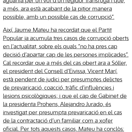
aguanta per un vot d’un regidor trànsfuga i que,
a més, ara està acabant de la pitjor manera
possible, amb un possible cas de corrupció”.
Així, Jaume Mateu ha recordat que el Partit
Popular ja acumula tres casos de corrupció oberts
en l’actualitat, sobre els quals “no ha pres cap
decisió d’apartar cap de les persones implicades”.
Cal recordar que a més del cas obert ara a Sóller,
el president del Consell d’Eivissa, Vicent Marí,
està pendent de judici per presumptes delictes
de prevaricació, coacció, tràfic d’influències i
lesions psicològiques; i que el cap de Gabinet de
la presidenta Prohens, Alejandro Jurado, és
investigat per presumpta prevaricació en el cas
de la contractació d’un familiar com a xofer
oficial. Per tots aquests casos, Mateu ha conclòs: