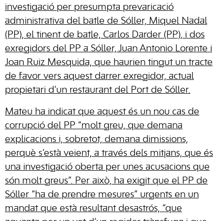
investigació per presumpta prevaricació
administrativa del batle de Sóller, Miquel Nadal
(PP), el tinent de batle, Carlos Darder (PP), i dos
exregidors del PP a Sóller, Juan Antonio Lorente i
Joan Ruiz Mesquida, que haurien tingut un tracte
de favor vers aquest darrer exregidor, actual
propietari d’un restaurant del Port de Sóller.
Mateu ha indicat que aquest és un nou cas de
corrupció del PP “molt greu, que demana
explicacions i, sobretot, demana dimissions,
perquè s’està veient, a través dels mitjans, que és
una investigació oberta per unes acusacions que
són molt greus”. Per això, ha exigit que el PP de
Sóller “ha de prendre mesures” urgents en un
mandat que està resultant desastrós, “que