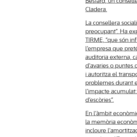
Bestard, un conselle
Cladera.
La consellera social
preocupant”. Ha exp
TIRME, “que són inf
l’empresa que preté
auditoria externa, 
d’avaries o puntes 
i autoritza el transp
problemes durant el
l’impacte acumulat: t
d’escòries”.
En l’àmbit econòmic,
la memòria econòmic
incloure l’amortitz