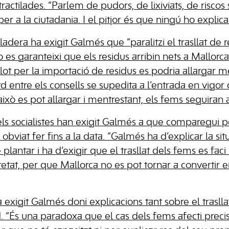
ractilades. “Parlem de pudors, de lixiviats, de riscos s
er a la ciutadania. I el pitjor és que ningú ho explic
adera ha exigit Galmés que “paralitzi el trasllat de r
 es garanteixi que els residus arribin nets a Mallorca
lot per la importació de residus es podria allargar m
rd entre els consells se supedita a l’entrada en vigor 
i això es pot allargar i mentrestant, els fems seguiran a
els socialistes han exigit Galmés a que comparegui p
obviat fer fins a la data. “Galmés ha d’explicar la sit
plantar i ha d’exigir que el trasllat dels fems es faci
etat, per que Mallorca no es pot tornar a convertir 
a exigit Galmés doni explicacions tant sobre el trasll
d. “És una paradoxa que el cas dels fems afecti preci