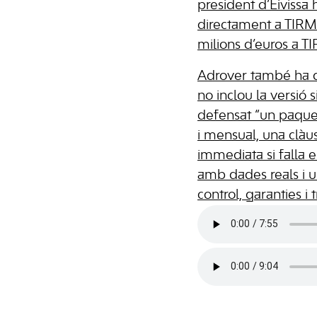
president d’Eivissa
directament a TIRME
milions d’euros a T
Adrover també ha de
no inclou la versió 
defensat “un paquet 
i mensual, una clàus
immediata si falla 
amb dades reals i u
control, garanties i 