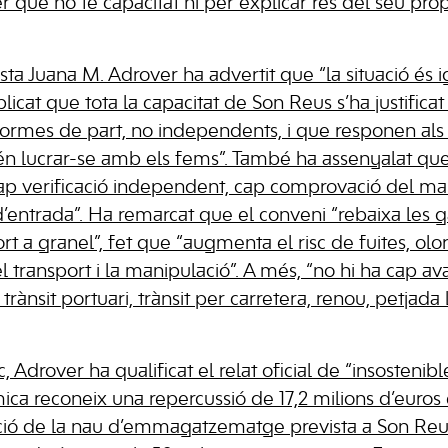
r que no té capacitat ni per explicar res del seu propi
ista Juana M. Adrover ha advertit que “la situació és
licat que tota la capacitat de Son Reus s’ha justific
ormes de part, no independents, i que responen als 
n lucrar-se amb els fems”. També ha assenyalat que
cap verificació independent, cap comprovació del ma
d’entrada”. Ha remarcat que el conveni “rebaixa les 
ort a granel”, fet que “augmenta el risc de fuites, olors,
 transport i la manipulació”. A més, “no hi ha cap av
rànsit portuari, trànsit per carretera, renou, petjada 
 Adrover ha qualificat el relat oficial de “insostenib
a reconeix una repercussió de 17,2 milions d’euros
ació de la nau d’emmagatzematge prevista a Son Reus