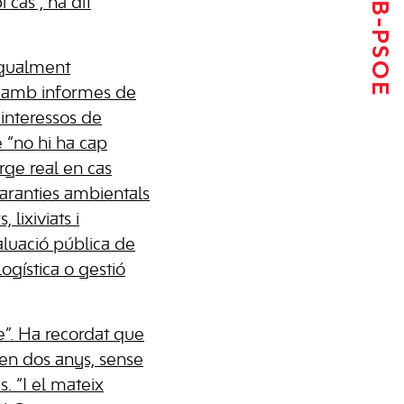
 cas”, ha dit
 igualment
at amb informes de
interessos de
 “no hi ha cap
rge real en cas
garanties ambientals
 lixiviats i
aluació pública de
logística o gestió
le”. Ha recordat que
 en dos anys, sense
. “I el mateix