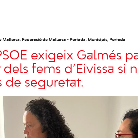
e Mallorca
,
Federació de Mallorca - Portada
,
Municipis
,
Portada
PSOE exigeix Galmés par
at dels fems d’Eivissa si 
s de seguretat.