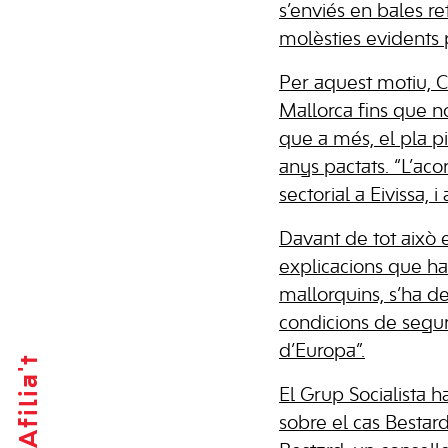
s’enviés en bales ret
molèsties evidents p
Per aquest motiu, Cl
Mallorca fins que no
que a més, el pla pi
anys pactats. “L’aco
sectorial a Eivissa, 
Davant de tot això 
explicacions que ha 
mallorquins, s’ha de 
condicions de segur
d’Europa”.
Afilia't
El Grup Socialista h
sobre el cas Bestar