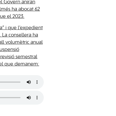
el Govern aniran
almés ha abocat 62
ue el 2023.
a” i que l’expedient
. La consellera ha
all volumètric anual
suspensió
 revisió semestral
és el que demanem: