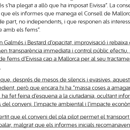
és s’ha plegat a allò que ha imposat Eivissa”. La cons
t que els informes que manega el Consell de Mallor
e part, no independents, i que responen als interes
e amb els fems”.
en Galmés i Bestard d’opacitat, improvisació i rebaixa
men transparència immediata i control públic efectiu,
 de fems d’Eivissa cap a Mallorca per al seu tractament
.
 que, després de mesos de silencis i evasives, aques
edient, però que encara hi ha “massa coses a amagar”
ha fet feina d’esquena a la ciutadania, ocultant info
s del conveni, l’impacte ambiental i l’impacte econòm
rtit que el conveni del pla pilot permet el transport
balar, malgrat que els informes inicials recomanaven 