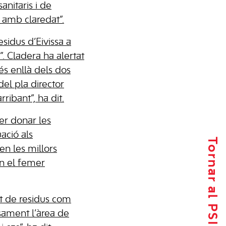
anitaris i de
a amb claredat”.
esidus d’Eivissa a
”. Cladera ha alertat
és enllà dels dos
del pla director
rribant”, ha dit.
er donar les
uació als
Tornar al PSIB-PSOE
 en les millors
en el femer
at de residus com
sament l’àrea de