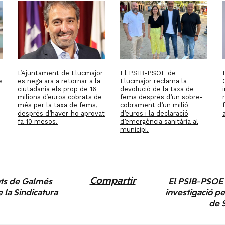
L’Ajuntament de Llucmajor
El PSIB-PSOE de
s
es nega ara a retornar a la
Llucmajor reclama la
ciutadania els prop de 16
devolució de la taxa de
milions d’euros cobrats de
fems després d’un sobre-
més per la taxa de fems,
cobrament d’un milió
després d’haver-ho aprovat
d’euros i la declaració
fa 10 mesos.
d’emergència sanitària al
municipi.
Compartir
nts de Galmés
El PSIB-PSOE e
e la Sindicatura
investigació per
de S