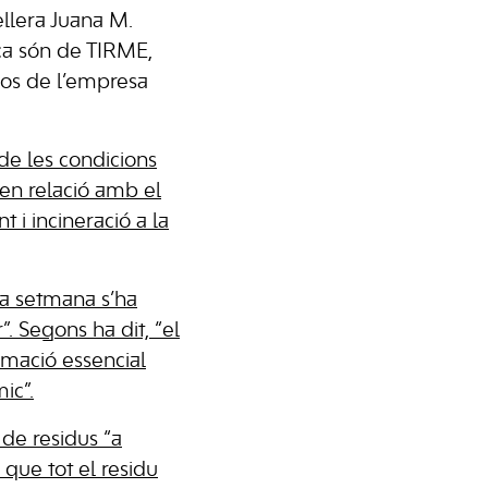
ellera Juana M.
ca són de TIRME,
sos de l’empresa
 de les condicions
 en relació amb el
 i incineració a la
ta setmana s’ha
. Segons ha dit, “el
rmació essencial
ic”.
 de residus “a
que tot el residu