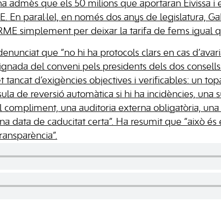
 ha admès que els 50 milions que aportaran Eivissa i 
. En paral·lel, en només dos anys de legislatura, G
IRME simplement per deixar la tarifa de fems igual q
nunciat que “no hi ha protocols clars en cas d’avari
signada del conveni pels presidents dels dos consells
tancat d’exigències objectives i verificables: un top
ula de reversió automàtica si hi ha incidències, una 
el compliment, una auditoria externa obligatòria, una
na data de caducitat certa”. Ha resumit que “això 
transparència”.