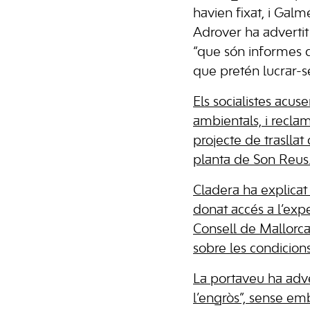
havien fixat, i Galm
Adrover ha adverti
“que són informes d
que pretén lucrar-s
Els socialistes acus
ambientals, i recla
projecte de trasllat
planta de Son Reus
Cladera ha explicat
donat accés a l’exp
Consell de Mallorca 
sobre les condicion
La portaveu ha adve
l’engròs”, sense em