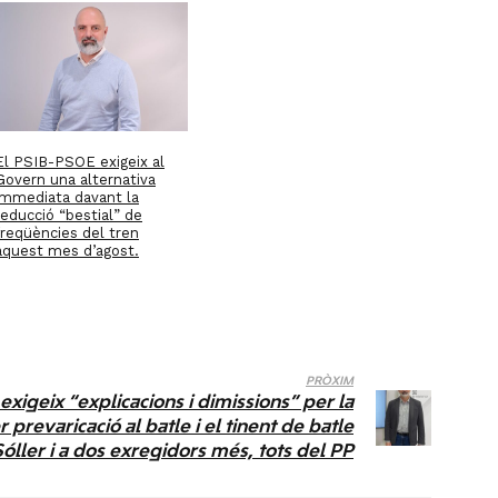
El PSIB-PSOE exigeix al
Govern una alternativa
immediata davant la
reducció “bestial” de
freqüències del tren
aquest mes d’agost.
PRÒXIM
xigeix “explicacions i dimissions” per la
 prevaricació al batle i el tinent de batle
óller i a dos exregidors més, tots del PP