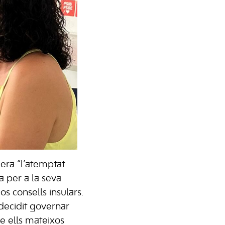
dera “l’atemptat
la per a la seva
os consells insulars.
 decidit governar
e ells mateixos