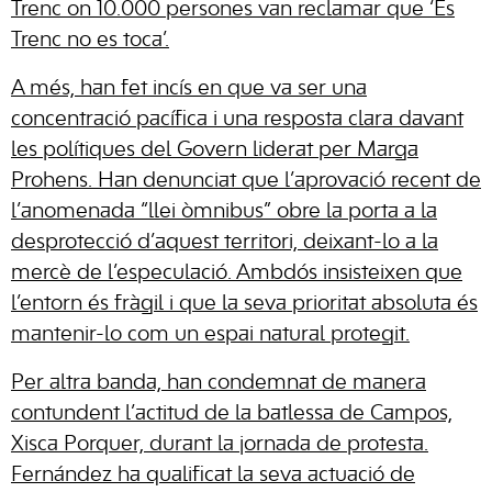
Trenc on 10.000 persones van reclamar que ‘Es
Trenc no es toca’.
A més, han fet incís en que va ser una
concentració pacífica i una resposta clara davant
les polítiques del Govern liderat per Marga
Prohens. Han denunciat que l’aprovació recent de
l’anomenada “llei òmnibus” obre la porta a la
desprotecció d’aquest territori, deixant-lo a la
mercè de l’especulació. Ambdós insisteixen que
l’entorn és fràgil i que la seva prioritat absoluta és
mantenir-lo com un espai natural protegit.
Per altra banda, han condemnat de manera
contundent l’actitud de la batlessa de Campos,
Xisca Porquer, durant la jornada de protesta.
Fernández ha qualificat la seva actuació de