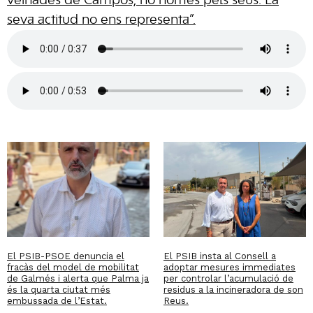
veïnades de Campos, no només pels seus. La
seva actitud no ens representa”.
El PSIB-PSOE denuncia el
El PSIB insta al Consell a
fracàs del model de mobilitat
adoptar mesures immediates
de Galmés i alerta que Palma ja
per controlar l’acumulació de
és la quarta ciutat més
residus a la incineradora de son
embussada de l’Estat.
Reus.