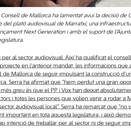
l Consell de Mallorca ha lamentat avui la decisió de 
e del plató audiovisual de Marratxí, una infraestruct
çament Next Generation i amb el suport de l’Ajunt
gislatura.
per al sector audiovisual. Així ha qualificat el consel
 projecte en l’anterior mandat, les informacions que 
l de Mallorca de seguir impulsant la construcció d’u
rca. Serra ha afirmat que “hem perdut una gran oport
l més greu és que el PP i Vox han deixat absolutame
ctors i totes les persones que volien venir a rodar a M
sector audiovisual local”. Serra ha remarcat que “no s
important en tota aquesta legislatura, i això demos
p intenció de treballar per al sector ni de seguir im