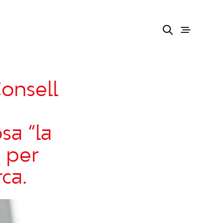
Consell
sa “la
 per
ca.