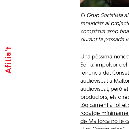
El Grup Socialista a
renunciar al project
comptava amb finan
durant la passada le
Afilia't
Una pèssima noticia 
Serra, impulsor del
renuncia del Consel
audiovisual a Mallo
audiovisual, però e
productors, els dire
lògicament a tot el 
rodatge mínimament 
de Mallorca no te ca