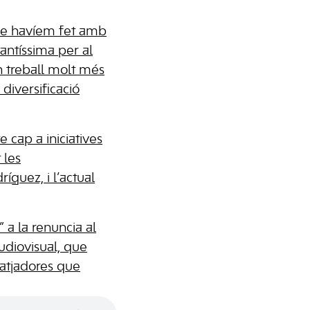
que havíem fet amb
tantíssima per al
n treball molt més
diversificació
e cap a iniciatives
 les
íguez, i l’actual
 a la renuncia al
audiovisual, que
ratjadores que