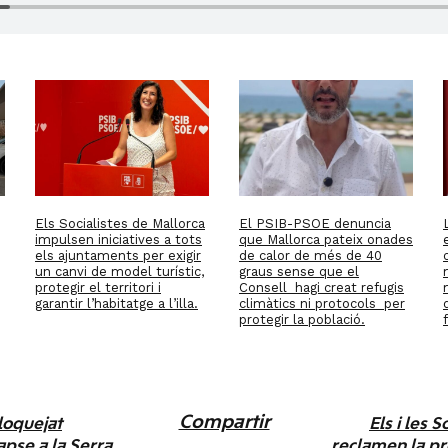
Els Socialistes de Mallorca
El PSIB-PSOE denuncia
impulsen iniciatives a tots
que Mallorca pateix onades
els ajuntaments per exigir
de calor de més de 40
un canvi de model turístic,
graus sense que el
protegir el territori i
Consell hagi creat refugis
garantir l’habitatge a l’illa.
climàtics ni protocols per
protegir la població.
Compartir
loquejat
Els i les 
apse a la Serra
reclamen la pro