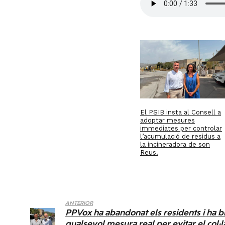
El PSIB insta al Consell a
adoptar mesures
immediates per controlar
l’acumulació de residus a
la incineradora de son
Reus.
ANTERIOR
PPVox ha abandonat els residents i ha b
qualsevol mesura real per evitar el col·l