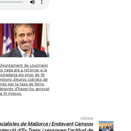
L’Ajuntament de Llucmajor
es nega ara a retornar a la
ciutadania els prop de 16
milions d’euros cobrats de
més per la taxa de fems,
després d’haver-ho aprovat
fa 10 mesos.
PRÒXIM
Socialistes de Mallorca i Endavant Campos
tecció d’Es Trenc i reproven l’actitud de