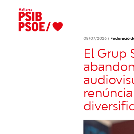
08/07/2026 /
Federació d
El Grup S
abandoni
audiovis
renúncia
diversifi