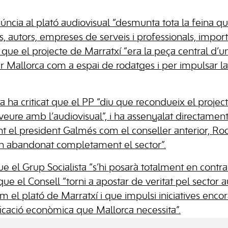
núncia al plató audiovisual “desmunta tota la feina 
s, autors, empreses de serveis i professionals, impor
 que el projecte de Marratxí “era la peça central d’u
r Mallorca com a espai de rodatges i per impulsar la 
sta ha criticat que el PP “diu que recondueix el project
veure amb l’audiovisual”, i ha assenyalat directament
ant el president Galmés com el conseller anterior, Rodr
an abandonat completament el sector”.
e el Grup Socialista “s’hi posarà totalment en contra”
que el Consell “torni a apostar de veritat pel sector 
om el plató de Marratxí i que impulsi iniciatives enco
ficació econòmica que Mallorca necessita”.