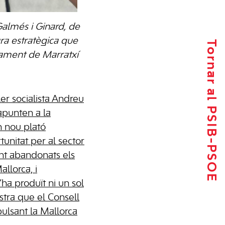
Galmés i Ginard, de
ura estratègica que
Tornar al PSIB-PSOE
ament de Marratxí
ler socialista Andreu
apunten a la
n nou plató
unitat per al sector
nt abandonats els
allorca, i
’ha produït ni un sol
tra que el Consell
pulsant la Mallorca