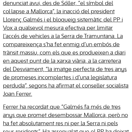
denunciat avui, des de Sóller, “el símbol del
col·lapse a Mallorca”, la inacció del president
Llorenç Galmés i el bloqueig sistemàtic del PP i
Vox a qualsevol mesura efectiva per limitar
l’accés de vehicles a la Serra de Tramuntana. La
compareixença s’ha fet enmig d’un embós de
trànsit massiu, com els que es produeixen a diari
en aquest punt de la xarxa viària, a la carretera
del Desviament, “la imatge perfecta de tres anys
de promeses incomplertes i d’una legislatura
perduda”, segons ha afirmat el conseller socialista
Joan Ferrer.
Ferrer ha recordat que “Galmés fa més de tres
anys que promet desembossar Mallorca, però no
ha fet absolutament res ni per la Serra ni pels