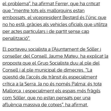
el problema”, ha afirmat Ferrer, que ha criticat
que “mentre tots els mallorquins estan
embossats, el vicepresident Bestard és l’únic que
no ho està, gràcies als vehicles oficials que utilitza
per actes particulars i de partit sense cap
penalització”.
El portaveu socialista a l’Ajuntament de Sóller i
conseller del Consell, Jaume Mateu, ha explicat la
proposta que el Grup Socialista duu al ple del
Consell i al ple municipal de dimecres. “La
qüestió de l’accés de trànsit és especialment
crítica a la Serra. Ja no és només Palma: és tota
Mallorca, i especialment els espais més fràgils
com Sóller, que no estan pensats per una
afluència massiva de cotxes”, ha afirmat.