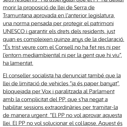
seus residents”. Ha assenyalat que el PP ha deixat
morir la proposició de llei de Serra de
Tramuntana aprovada en l’anterior legislatura,
una norma pensada per protegir el patrimoni
UNESCO i garantir els drets dels residents, just
quan es compleixen quinze anys de la declaració.
“És trist veure com el Consell no ha fet res ni per
l’entorn mediambiental ni per la gent que hi viu”,
ha lamentat.
El conseller socialista ha denunciat també que la
llei de limitació de vehicles “ja és paper banyat”,
bloquejada per Vox i paralitzada al Parlament
amb la complicitat del PP, que s’ha negat a
habilitar sessions extraordinàries per tramitar-la
de manera urgent. “El PP no vol aprovar aquesta
llei. El PP no vol solucionar el col·lapse. Aquest és