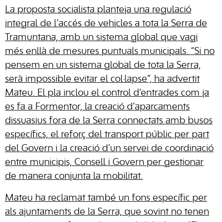
La proposta socialista planteja una regulació
integral de l’accés de vehicles a tota la Serra de
Tramuntana, amb un sistema global que vagi
més enllà de mesures puntuals municipals. “Si no
pensem en un sistema global de tota la Serra,
serà impossible evitar el col·lapse”, ha advertit
Mateu. El pla inclou el control d’entrades com ja
es fa a Formentor, la creació d’aparcaments
dissuasius fora de la Serra connectats amb busos
específics, el reforç del transport públic per part
del Govern i la creació d’un servei de coordinació
entre municipis, Consell i Govern per gestionar
de manera conjunta la mobilitat.
Mateu ha reclamat també un fons específic per
als ajuntaments de la Serra, que sovint no tenen