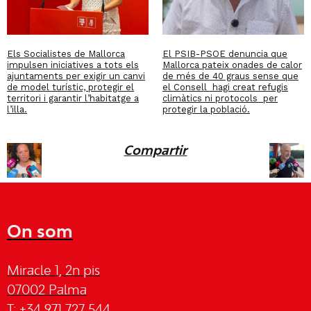
Els Socialistes de Mallorca
El PSIB-PSOE denuncia que
impulsen iniciatives a tots els
Mallorca pateix onades de calor
ajuntaments per exigir un canvi
de més de 40 graus sense que
de model turístic, protegir el
el Consell hagi creat refugis
territori i garantir l’habitatge a
climàtics ni protocols per
l’illa.
protegir la població.
Compartir
On som
Miracle 1, 2n pis
07002 Palma
T: +34 971 727 544