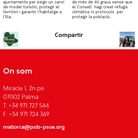
ajuntaments per exigir un canvi
de més de 40 graus sense que
de model turístic, protegir el
el Consell hagi creat refugis
territori i garantir l’habitatge a
climàtics ni protocols per
l’illa.
protegir la població.
Compartir
On som
Miracle 1, 2n pis
07002 Palma
T: +34 971 727 544
F: +34 971 724 369
mallorca@psib-psoe.org