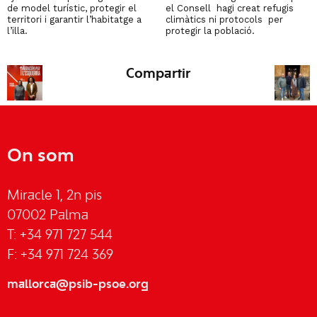
de model turístic, protegir el
el Consell hagi creat refugis
territori i garantir l’habitatge a
climàtics ni protocols per
l’illa.
protegir la població.
Compartir
On som
Miracle 1, 2n pis
07002 Palma
T: +34 971 727 544
F: +34 971 724 369
mallorca@psib-psoe.org