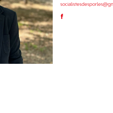
socialistesdesporles@g