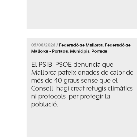
05/08/2026 /
Federació de Mallorca
,
Federació de
Mallorca - Portada
,
Municipis
,
Portada
El PSIB-PSOE denuncia que
Mallorca pateix onades de calor de
més de 40 graus sense que el
Consell hagi creat refugis climàtics
ni protocols per protegir la
població.