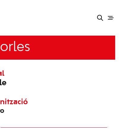
orles
al
le
nització
ro