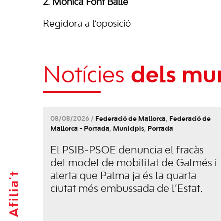
2. Mònica Font Balle
Regidora a l’oposició
Notícies
dels mun
08/08/2026 /
Federació de Mallorca
,
Federació de
Mallorca - Portada
,
Municipis
,
Portada
El PSIB-PSOE denuncia el fracàs
del model de mobilitat de Galmés i
Afilia't
alerta que Palma ja és la quarta
ciutat més embussada de l’Estat.