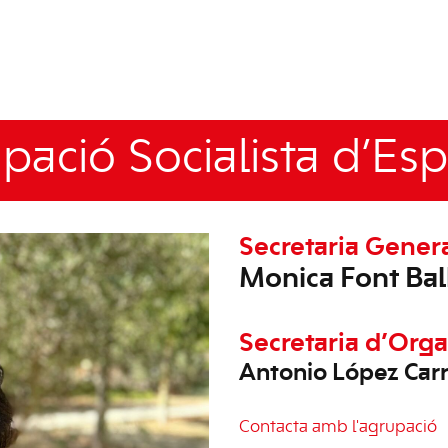
pació Socialista d’Esp
Secretaria Gener
Monica Font Bal
Secretaria d’Orga
Antonio López Car
Contacta amb l'agrupació