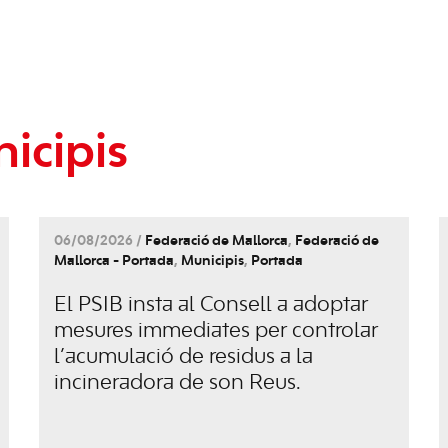
icipis
06/08/2026 /
Federació de Mallorca
,
Federació de
Mallorca - Portada
,
Municipis
,
Portada
El PSIB insta al Consell a adoptar
mesures immediates per controlar
l’acumulació de residus a la
incineradora de son Reus.