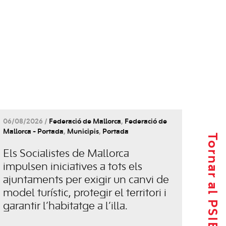
06/08/2026 /
Federació de Mallorca
,
Federació de
Mallorca - Portada
,
Municipis
,
Portada
Tornar al PSIB-PSOE
Els Socialistes de Mallorca
impulsen iniciatives a tots els
ajuntaments per exigir un canvi de
model turístic, protegir el territori i
garantir l’habitatge a l’illa.