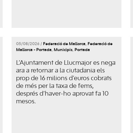
05/08/2026 /
Federació de Mallorca
,
Federació de
Mallorca - Portada
,
Municipis
,
Portada
L’Ajuntament de Llucmajor es nega
ara a retornar a la ciutadania els
prop de 16 milions d’euros cobrats
de més per la taxa de fems,
després d’haver-ho aprovat fa 10
mesos.