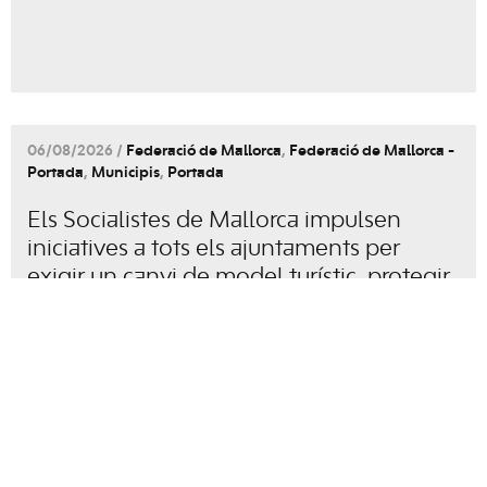
06/08/2026 /
Federació de Mallorca
,
Federació de Mallorca -
Portada
,
Municipis
,
Portada
Els Socialistes de Mallorca impulsen
iniciatives a tots els ajuntaments per
exigir un canvi de model turístic, protegir
el territori i garantir l’habitatge a l’illa.