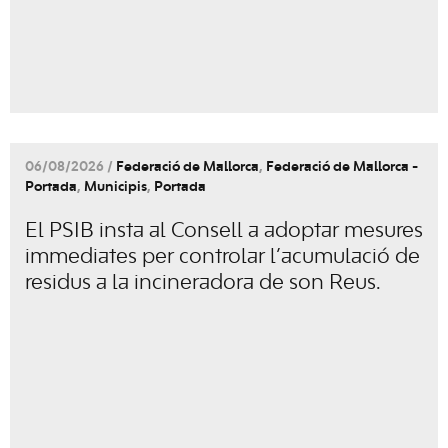
06/08/2026 /
Federació de Mallorca
,
Federació de Mallorca -
Portada
,
Municipis
,
Portada
El PSIB insta al Consell a adoptar mesures
immediates per controlar l’acumulació de
residus a la incineradora de son Reus.