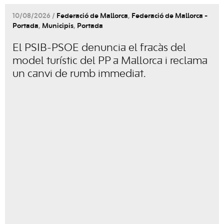
10/08/2026 /
Federació de Mallorca
,
Federació de Mallorca -
Portada
,
Municipis
,
Portada
El PSIB-PSOE denuncia el fracàs del
model turístic del PP a Mallorca i reclama
un canvi de rumb immediat.