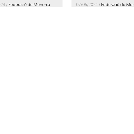
024 /
Federació de Menorca
07/05/2024 /
Federació de Me
l Marquès demana
El PSOE Menorca i 
 Parlament que el
per Menorca deman
n declari com a
compareixença d’Ad
 tensades tots els
Vilafranca perquè
ipis que compleixin
expliqui el cas del
quisits
contracte il·legal