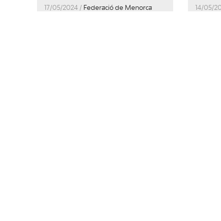
17/05/2024 /
Federació de Menorca
14/05/2
“Tarifa màxima entre
Caro
Menorca i Barcelona:
en el
provem-ho”, per Pepe
Gover
Mercadal
zones
munic
els re