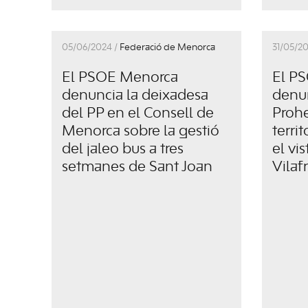
05/06/2024 /
Federació de Menorca
31/05/2
El PSOE Menorca
El P
denuncia la deixadesa
denu
del PP en el Consell de
Prohe
Menorca sobre la gestió
terri
del jaleo bus a tres
el vi
setmanes de Sant Joan
Vilaf