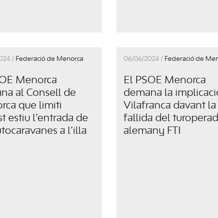
024 /
Federació de Menorca
06/06/2024 /
Federació de Me
SOE Menorca
El PSOE Menorca
a al Consell de
demana la implicaci
ca que limiti
Vilafranca davant la
t estiu l’entrada de
fallida del turopera
utocaravanes a l’illa
alemany FTI