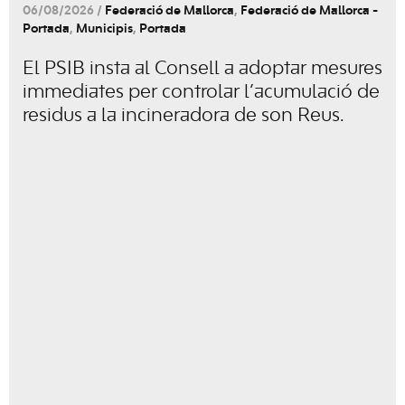
06/08/2026 /
Federació de Mallorca
,
Federació de Mallorca -
Portada
,
Municipis
,
Portada
El PSIB insta al Consell a adoptar mesures
immediates per controlar l’acumulació de
residus a la incineradora de son Reus.