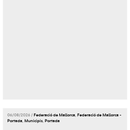
06/08/2026 /
Federació de Mallorca
,
Federació de Mallorca -
Portada
,
Municipis
,
Portada