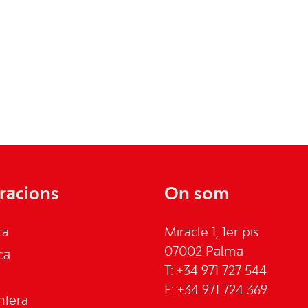
racions
On som
ca
Miracle 1, 1er pis
07002 Palma
ca
T: +34 971 727 544
F: +34 971 724 369
ntera