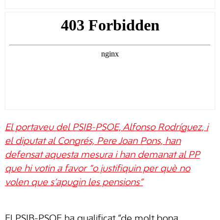
El portaveu del PSIB-PSOE, Alfonso Rodríguez, i
el diputat al Congrés, Pere Joan Pons, han
defensat aquesta mesura i han demanat al PP
que hi votin a favor “o justifiquin per què no
volen que s’apugin les pensions”
El PSIB-PSOE ha qualificat “de molt bona