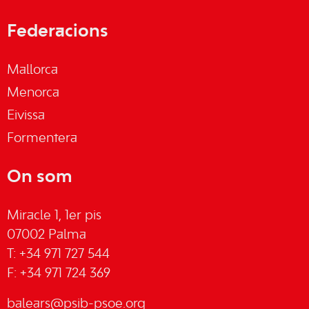
Federacions
Mallorca
Menorca
Eivissa
Formentera
On som
Miracle 1, 1er pis
07002 Palma
T: +34 971 727 544
F: +34 971 724 369
balears@psib-psoe.org