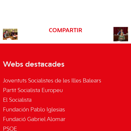
COMPARTIR
Webs destacades
Joventuts Socialistes de les Illes Balears
Partit Socialista Europeu
El Socialista
Fundación Pablo Iglesias
Fundació Gabriel Alomar
PSOE