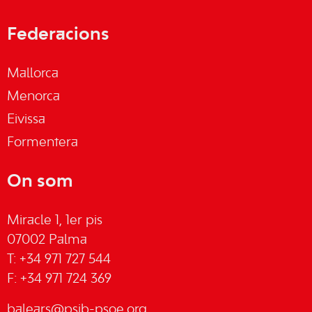
Federacions
Mallorca
Menorca
Eivissa
Formentera
On som
Miracle 1, 1er pis
07002 Palma
T: +34 971 727 544
F: +34 971 724 369
balears@psib-psoe.org