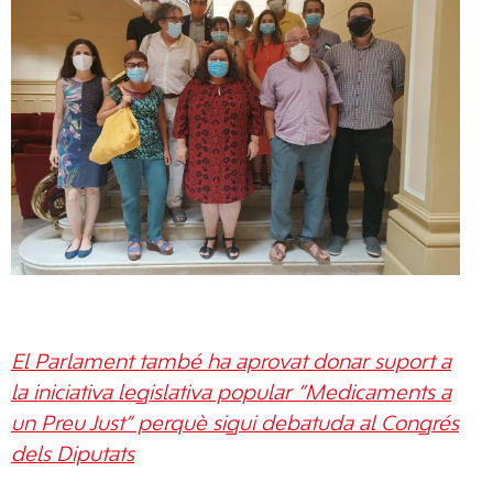
El Parlament també ha aprovat donar suport a
la iniciativa legislativa popular “Medicaments a
un Preu Just” perquè sigui debatuda al Congrés
dels Diputats