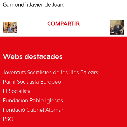
Gamundí i Javier de Juan.
COMPARTIR
Webs destacades
Joventuts Socialistes de les Illes Balears
Partit Socialista Europeu
El Socialista
Fundación Pablo Iglesias
Fundació Gabriel Alomar
PSOE