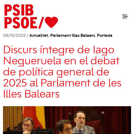
08/10/2025 /
Actualitat
,
Parlament Illes Balears
,
Portada
Discurs íntegre de Iago
Negueruela en el debat
de política general de
2025 al Parlament de les
Illes Balears