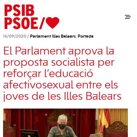
16/09/2020 /
Parlament Illes Balears
,
Portada
El Parlament aprova la
proposta socialista per
reforçar l’educació
afectivosexual entre els
joves de les Illes Balears