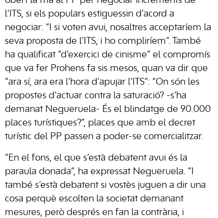
obert la mà al PP per negociar increments de
l’ITS, si els populars estiguessin d’acord a
negociar: “I si voten avui, nosaltres acceptaríem la
seva proposta de l’ITS, i ho compliríem”. També
ha qualificat “d’exercici de cinisme” el compromís
que va fer Prohens fa sis mesos, quan va dir que
“ara sí, ara era l’hora d’apujar l’ITS”: “On són les
propostes d’actuar contra la saturació? -s’ha
demanat Negueruela- És el blindatge de 90.000
places turístiques?”, places que amb el decret
turístic del PP passen a poder-se comercialitzar.
“En el fons, el que s’està debatent avui és la
paraula donada”, ha expressat Negueruela. “I
també s’està debatent si vostès juguen a dir una
cosa perquè escolten la societat demanant
mesures, però després en fan la contrària, i