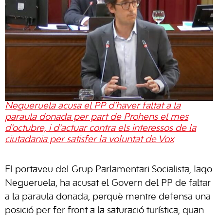
Negueruela acusa el PP d’haver faltat a la
paraula donada per part de Prohens el mes
d’octubre, i d’actuar contra els interessos de la
ciutadania per satisfer la voluntat de Vox
El portaveu del Grup Parlamentari Socialista, Iago
Negueruela, ha acusat el Govern del PP de faltar
a la paraula donada, perquè mentre defensa una
posició per fer front a la saturació turística, quan