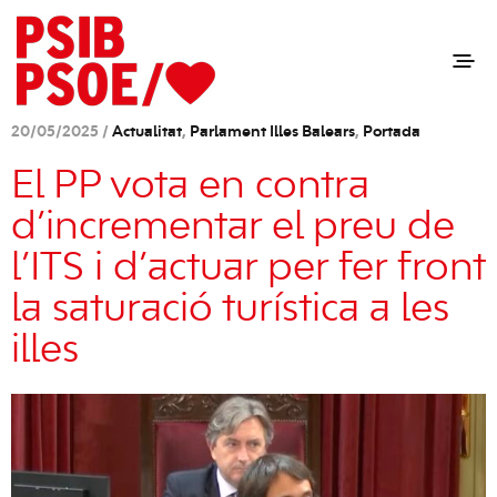
20/05/2025 /
Actualitat
,
Parlament Illes Balears
,
Portada
El PP vota en contra
d’incrementar el preu de
l’ITS i d’actuar per fer front
la saturació turística a les
illes