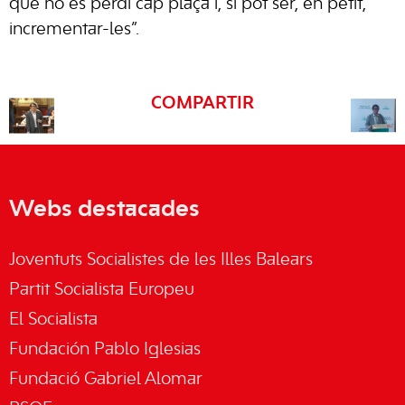
que no es perdi cap plaça i, si pot ser, en petit,
incrementar-les”.
COMPARTIR
Webs destacades
Joventuts Socialistes de les Illes Balears
Partit Socialista Europeu
El Socialista
Fundación Pablo Iglesias
Fundació Gabriel Alomar