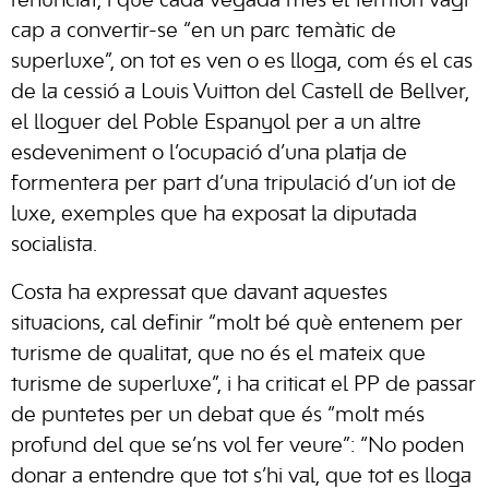
renunciat, i que cada vegada més el territori vagi
cap a convertir-se “en un parc temàtic de
superluxe”, on tot es ven o es lloga, com és el cas
de la cessió a Louis Vuitton del Castell de Bellver,
el lloguer del Poble Espanyol per a un altre
esdeveniment o l’ocupació d’una platja de
formentera per part d’una tripulació d’un iot de
luxe, exemples que ha exposat la diputada
socialista.
Costa ha expressat que davant aquestes
situacions, cal definir “molt bé què entenem per
turisme de qualitat, que no és el mateix que
turisme de superluxe”, i ha criticat el PP de passar
de puntetes per un debat que és “molt més
profund del que se’ns vol fer veure”: “No poden
donar a entendre que tot s’hi val, que tot es lloga