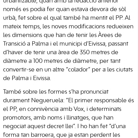
urbanitzable, quan amb la redacció anterior
només es podia fer quan estava devora de sòl
urbà, fet sobre el qual també ha mentit el PP. Al
mateix temps, les noves modificacions redueixen
les dimensions que han de tenir les Àrees de
Transició a Palma i el municipi d’Eivissa, passant
d’haver de tenir una àrea de 350 metres de
diàmetre a 100 metres de diàmetre, per tant
convertir-se en un altre “colador” per a les ciutats
de Palma i Eivissa.
També sobre les formes s’ha pronunciat
durament Negueruela: “El primer responsable és
el PP, en connivència amb Vox, i determinats
promotors, amb noms i llinatges, que han
negociat aquest decret llei”. I ho han fet “d’una
forma tan barroera, que ja estan perdent les