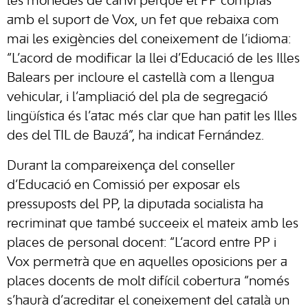
les monedes de canvi perquè el PP comptàs
amb el suport de Vox, un fet que rebaixa com
mai les exigències del coneixement de l’idioma:
“L’acord de modificar la llei d’Educació de les Illes
Balears per incloure el castellà com a llengua
vehicular, i l’ampliació del pla de segregació
lingüística és l’atac més clar que han patit les Illes
des del TIL de Bauzá”, ha indicat Fernández.
Durant la compareixença del conseller
d’Educació en Comissió per exposar els
pressuposts del PP, la diputada socialista ha
recriminat que també succeeix el mateix amb les
places de personal docent: “L’acord entre PP i
Vox permetrà que en aquelles oposicions per a
places docents de molt difícil cobertura “només
s’haurà d’acreditar el coneixement del català un