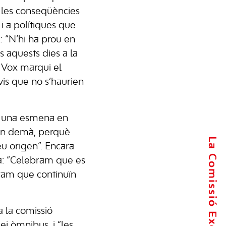
 les conseqüències
, i a polítiques que
: “N’hi ha prou en
 aquests dies a la
e Vox marqui el
vis que no s’haurien
ar una esmena en
fan demà, perquè
La Comissió Executiva
eu origen”. Encara
ra: “Celebram que es
eram que continuïn
 la comissió
i òmnibus, i “les