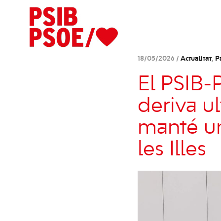
18/05/2026 /
Actualitat
,
P
El PSIB-
deriva u
manté un
les Illes