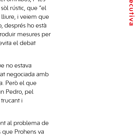
òl rústic, que “el
liure, i veiem que
o, després ho està
troduir mesures per
evita el debat
ue no estava
stat negociada amb
a. Però el que
an Pedro, pel
trucant i
ront al problema de
es que Prohens va