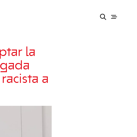
ptar la
egada
racista a