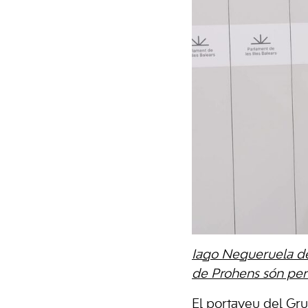
Iago Negueruela de
de Prohens són perso
El portaveu del Grup