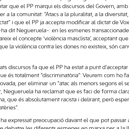
tar que el PP marqui els discursos del Govern, amb
r a la comunitat: “Atacs a la pluralitat, a la diversitat
at” i que el PP ja accepta modificar al dictat de Vox
ha dit Negueruela–: en les esmenes transaccionades
areix el concepte ‘violència masclista’, acceptant qu
ue la violència contra les dones no existeix, són can
ats discursos fa que el PP ha estat a punt d’accept
que és totalment “discriminatòria”: Veurem com ho 
rovada, per eliminar un “atac als menors segons el s
rar, Negueruela ha reclamat que es faci de forma cla
na, que és absolutament racista i delirant, però esp
tèries”.
a expressat preocupació davant el que pot passar a
 debatre les diferents esmenes en marxa per a la lle