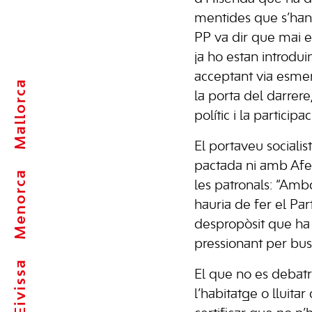
mentides que s’han d
PP va dir que mai e
ja ho estan introdu
acceptant via esmen
Mallorca
la porta del darrer
polític i la participa
El portaveu sociali
pactada ni amb Afed
Menorca
les patronals: “Ambd
hauria de fer el Par
despropòsit que ha 
pressionant per bus
Eivissa
El que no es debatr
l’habitatge o lluita