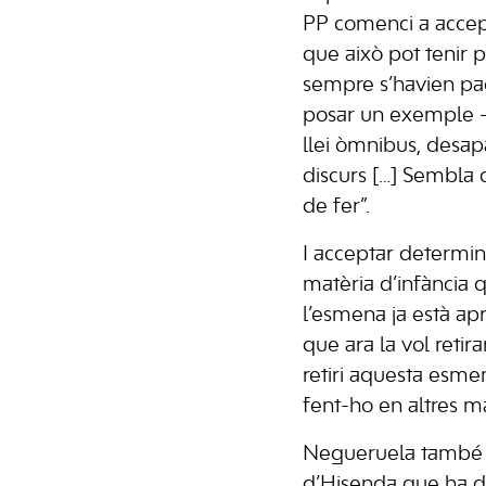
PP comenci a accep
que això pot tenir pe
sempre s’havien pact
posar un exemple –
llei òmnibus, desap
discurs […] Sembla q
de fer”.
I acceptar determin
matèria d’infància 
l’esmena ja està ap
que ara la vol reti
retiri aquesta esme
fent-ho en altres ma
Negueruela també h
d’Hisenda que ha de