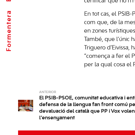
certificar que no n’h
Formentera
En tot cas, el PSIB
com que, de la mes
en zones turístiques
També, que l’únic h
Triguero d’Eivissa, 
“comença a fer el P
per la qual cosa e
ANTERIOR
El PSIB-PSOE, comunitat educativa i enti
defensa de la llengua fan front comú pe
devaluació del català que PP i Vox vole
l’ensenyament