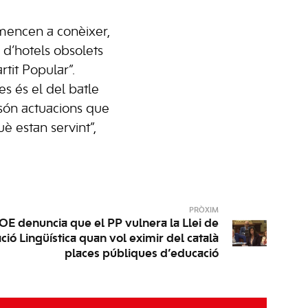
omencen a conèixer,
d’hotels obsolets
rtit Popular”.
es és el del batle
 són actuacions que
 estan servint”,
PRÒXIM
OE denuncia que el PP vulnera la Llei de
ió Lingüística quan vol eximir del català
places públiques d’educació