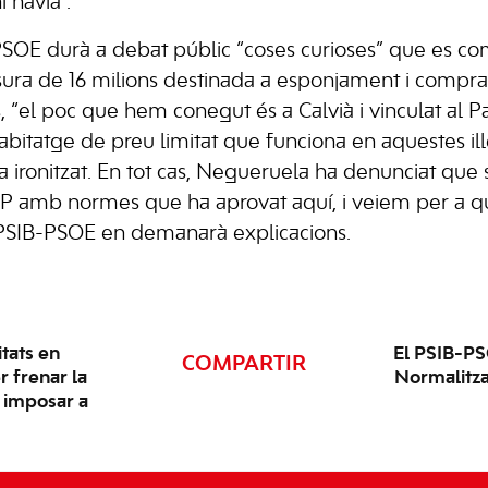
i havia”.
-PSOE durà a debat públic “coses curioses” que es c
ura de 16 milions destinada a esponjament i compra 
, “el poc que hem conegut és a Calvià i vinculat al Pa
abitatge de preu limitat que funciona en aquestes ill
ha ironitzat. En tot cas, Negueruela ha denunciat que
P amb normes que ha aprovat aquí, i veiem per a què
l PSIB-PSOE en demanarà explicacions.
tats en
El PSIB-PS
COMPARTIR
r frenar la
Normalitzac
n imposar a