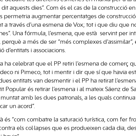
it aquests dies”. Com és el cas de la construcció en s
s permetria augmentar percentatges de construcció l
int a través d’una esmena de Vox; tot i que diu que n
es”. Una fórmula, l’esmena, que està servint per in
e, perquè a més de ser “més complexes d’assimilar”, 
ció d’entitats i associacions.
sta ha celebrat que el PP retiri l’esmena de comerç q
eco ni Pimeco, tot i mentir i dir que sí que havia e
ues entitats van desmentir i el PP ha retirat l’esmen
tit Popular és retirar l’esmena i al mateix Sáenz de S
muntat amb les dues patronals, a les quals continua 
car un acord”.
à és “com combatre la saturació turística, com fer f
r contra els col·lapses que es produeixen cada dia, d