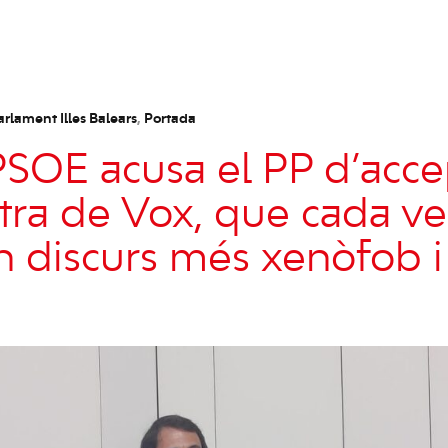
arlament Illes Balears
,
Portada
PSOE acusa el PP d’acce
ltra de Vox, que cada v
 discurs més xenòfob i 