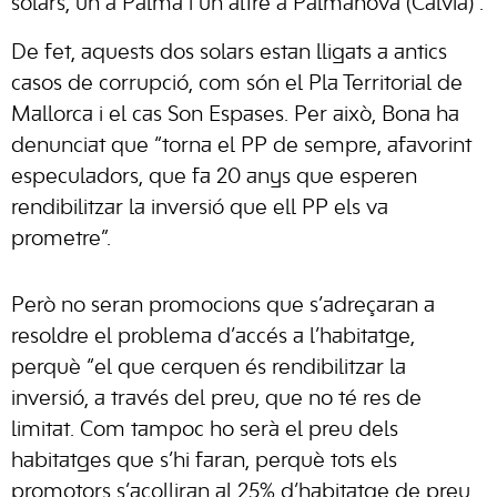
solars, un a Palma i un altre a Palmanova (Calvià)”.
De fet, aquests dos solars estan lligats a antics
casos de corrupció, com són el Pla Territorial de
Mallorca i el cas Son Espases. Per això, Bona ha
denunciat que “torna el PP de sempre, afavorint
especuladors, que fa 20 anys que esperen
rendibilitzar la inversió que ell PP els va
prometre”.
Però no seran promocions que s’adreçaran a
resoldre el problema d’accés a l’habitatge,
perquè “el que cerquen és rendibilitzar la
inversió, a través del preu, que no té res de
limitat. Com tampoc ho serà el preu dels
habitatges que s’hi faran, perquè tots els
promotors s’acolliran al 25% d’habitatge de preu