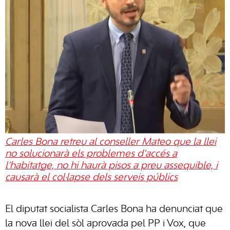
Carles Bona retreu al conseller Mateo que la llei
no solucionarà els problemes d’accés a
l’habitatge, no hi haurà pisos a preu assequible, i
causarà el col·lapse dels serveis públics
El diputat socialista Carles Bona ha denunciat que
la nova llei del sòl aprovada pel PP i Vox, que