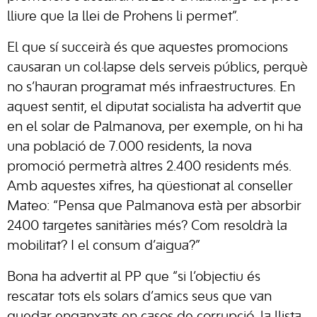
lliure que la llei de Prohens li permet”.
El que sí succeirà és que aquestes promocions
causaran un col·lapse dels serveis públics, perquè
no s’hauran programat més infraestructures. En
aquest sentit, el diputat socialista ha advertit que
en el solar de Palmanova, per exemple, on hi ha
una població de 7.000 residents, la nova
promoció permetrà altres 2.400 residents més.
Amb aquestes xifres, ha qüestionat al conseller
Mateo: “Pensa que Palmanova està per absorbir
2400 targetes sanitàries més? Com resoldrà la
mobilitat? I el consum d’aigua?”
Bona ha advertit al PP que “si l’objectiu és
rescatar tots els solars d’amics seus que van
quedar enganxats en casos de corrupció, la llista