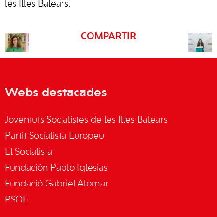
les Illes Balears.
COMPARTIR
Webs destacades
Joventuts Socialistes de les Illes Balears
Partit Socialista Europeu
El Socialista
Fundación Pablo Iglesias
Fundació Gabriel Alomar
PSOE