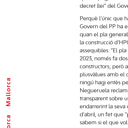
decret llei” del Gov
Perquè l’únic que h
Govern del PP ha e
quan el pla genera
la construcció d’H
assequibles: “El pla
2023, només fa dos 
constructors; però 
plusvàlues amb el d
Mallorca
ningú hagi entès pe
Negueruela reclama
transparent sobre un
endarrerint la seva c
d’abril, un fet que
sabem si el que vol