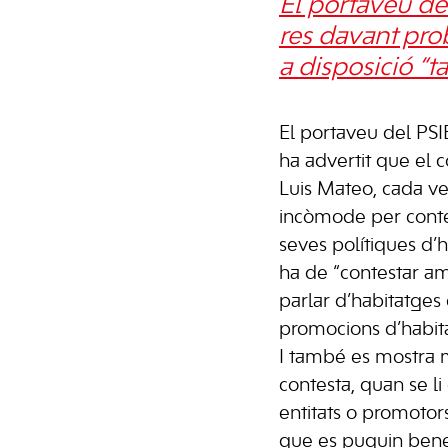
El portaveu de
res davant prob
a disposició “
El portaveu del PS
ha advertit que el c
Luis Mateo, cada v
incòmode per conte
seves polítiques d
ha de “contestar a
parlar d’habitatges
promocions d’habitat
I també es mostra m
contesta, quan se 
entitats o promotors
que es puguin bene