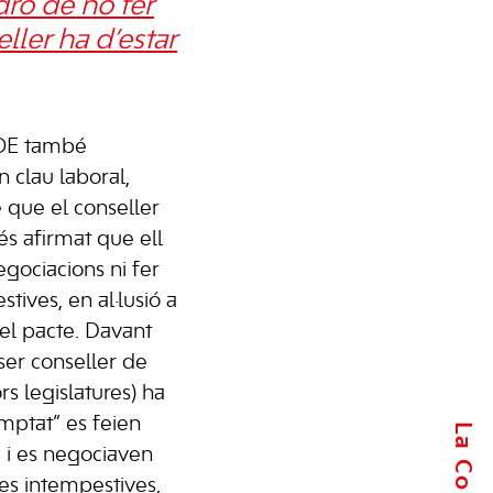
dro de no fer
ller ha d’estar
SOE també
n clau laboral,
 que el conseller
s afirmat que ell
egociacions ni fer
tives, en al·lusió a
del pacte. Davant
ser conseller de
rs legislatures) ha
mptat” es feien
, i es negociaven
res intempestives,