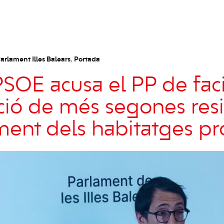
arlament Illes Balears
,
Portada
SOE acusa el PP de facil
ció de més segones resi
ment dels habitatges pr