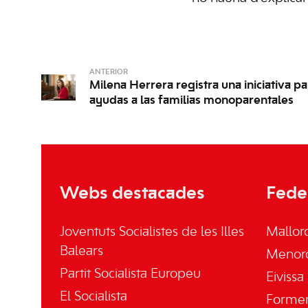
ANTERIOR
Milena Herrera registra una iniciativa pa
ayudas a las familias monoparentales
Webs destacades
Fede
Joventuts Socialistes de les Illes
Mallor
Balears
Menor
Partit Socialista Europeu
Eivissa
El Socialista
Forme