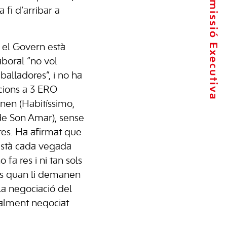
La Comissió Executiva
 fi d’arribar a
 el Govern està
boral “no vol
eballadores”, i no ha
cions a 3 ERO
nen (Habitíssimo,
 de Son Amar), sense
res. Ha afirmat que
està cada vegada
fa res i ni tan sols
ns quan li demanen
 la negociació del
ualment negociat