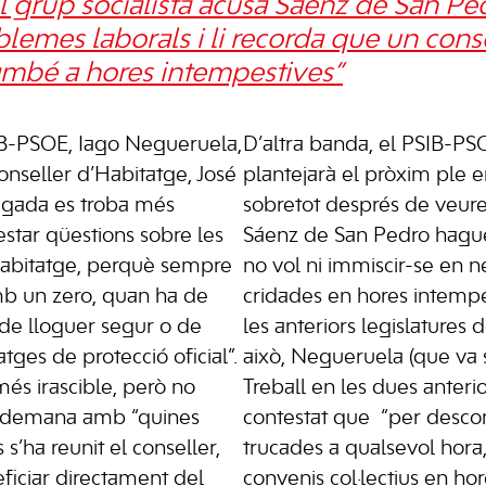
l grup socialista acusa Sáenz de San Pe
lemes laborals i li recorda que un conse
també a hores intempestives”
IB-PSOE, Iago Negueruela,
D’altra banda, el PSIB-P
onseller d’Habitatge, José
plantejarà el pròxim ple e
egada es troba més
sobretot després de veure
star qüestions sobre les
Sáenz de San Pedro hagué
’habitatge, perquè sempre
no vol ni immiscir-se en n
mb un zero, quan ha de
cridades en hores intempes
 de lloguer segur o de
les anteriors legislatures 
ges de protecció oficial”.
això, Negueruela (que va 
és irascible, però no
Treball en les dues anterio
li demana amb “quines
contestat que “per desco
 s’ha reunit el conseller,
trucades a qualsevol hora
ficiar directament del
convenis col·lectius en ho