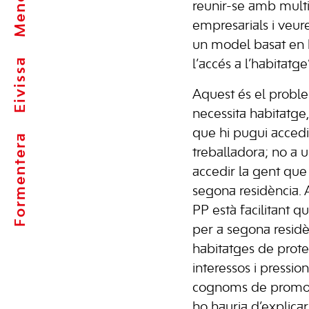
Menorca
reunir-se amb multi
empresarials i veur
un model basat en l’
Eivissa
l’accés a l’habitatge”
Aquest és el probl
necessita habitatge
que hi pugui accedir
Formentera
treballadora; no a 
accedir la gent que u
segona residència. A
PP està facilitant q
per a segona residè
habitatges de protec
interessos i pressi
cognoms de promotor
ho hauria d’explica