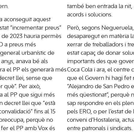
ern.
també ben entrada la nit, a
acords i solucions.
a aconseguit aquest
stat “incrementar preus”
Però, segons Negueruela,
l de 2023 hauria permès
desaparegut en matèria la
PO a preus més
xerrar de treballadors i tr
 general urbanístic de
estat capaç de donar solu
anys, anava bé als
importants des que gover
ara el PP els generarà més
Coca Cola i ara, el centre
ecret llei, sense que
que el Govern hi hagi fet 
r què”. Per això,
“Alejandro de San Pedro 
 al PP que sigui més
més qüestionat”, perquè no 
 decret llei que “està
sap respondre en els ple
onvalidació” fins al 15
pels ERO, o per l’estat de
 “preocupa, perquè no
conveni d’Hostaleria, act
 fer el PP amb Vox és
entre patronals i sindicats.