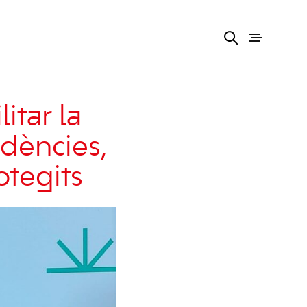
itar la
dències,
otegits