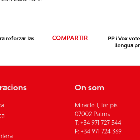
COMPARTIR
ra reforzar las
PP i Vox vote
llengua prò
racions
On som
ca
Miracle 1, 1er pis
07002 Palma
ca
T: +34 971 727 544
F: +34 971 724 369
ntera