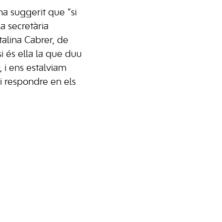
a suggerit que “si
a secretària
talina Cabrer, de
si és ella la que duu
 i ens estalviam
i respondre en els