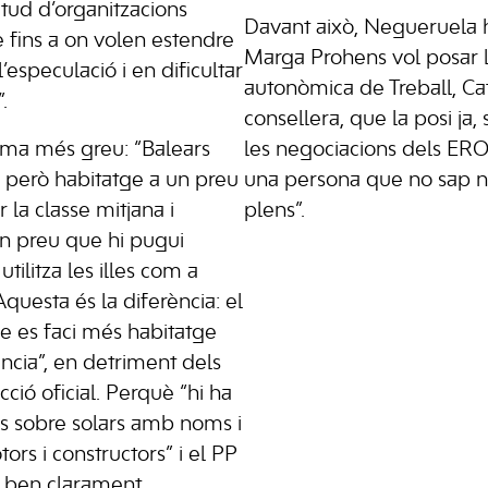
tud d’organitzacions
Davant això, Negueruela h
e fins a on volen estendre
Marga Prohens vol posar l
especulació i en dificultar
autonòmica de Treball, Ca
.
consellera, que la posi ja, 
ema més greu: “Balears
les negociacions dels ERO,
, però habitatge a un preu
una persona que no sap n
 la classe mitjana i
plens”.
un preu que hi pugui
tilitza les illes com a
questa és la diferència: el
ue es faci més habitatge
ncia”, en detriment dels
ció oficial. Perquè “hi ha
ons sobre solars amb noms i
s i constructors” i el PP
r ben clarament.