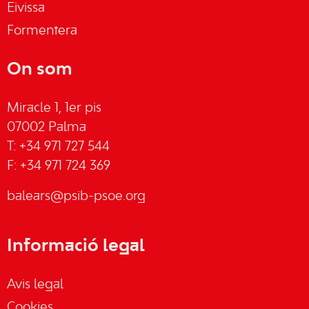
Eivissa
Formentera
On som
Miracle 1, 1er pis
07002 Palma
T: +34 971 727 544
F: +34 971 724 369
balears@psib-psoe.org
Informació legal
Avis legal
Cookies