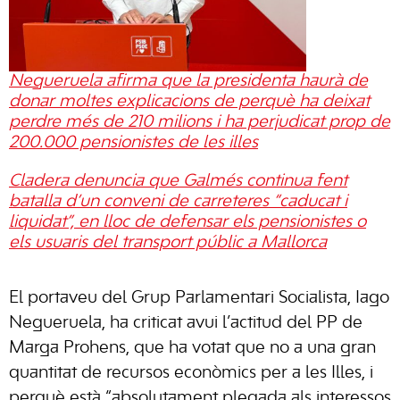
Negueruela afirma que la presidenta haurà de
donar moltes explicacions de perquè ha deixat
perdre més de 210 milions i ha perjudicat prop de
200.000 pensionistes de les illes
Cladera denuncia que Galmés continua fent
batalla d’un conveni de carreteres “caducat i
liquidat”, en lloc de defensar els pensionistes o
els usuaris del transport públic a Mallorca
El portaveu del Grup Parlamentari Socialista, Iago
Negueruela, ha criticat avui l’actitud del PP de
Marga Prohens, que ha votat que no a una gran
quantitat de recursos econòmics per a les Illes, i
perquè està “absolutament plegada als interessos