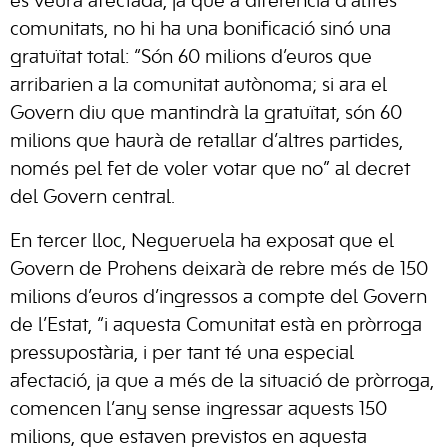
es veurà afectada, ja que a diferència d’altres
comunitats, no hi ha una bonificació sinó una
gratuïtat total: “Són 60 milions d’euros que
arribarien a la comunitat autònoma; si ara el
Govern diu que mantindrà la gratuïtat, són 60
milions que haurà de retallar d’altres partides,
només pel fet de voler votar que no” al decret
del Govern central.
En tercer lloc, Negueruela ha exposat que el
Govern de Prohens deixarà de rebre més de 150
milions d’euros d’ingressos a compte del Govern
de l’Estat, “i aquesta Comunitat està en pròrroga
pressupostària, i per tant té una especial
afectació, ja que a més de la situació de pròrroga,
comencen l’any sense ingressar aquests 150
milions, que estaven previstos en aquesta