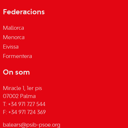
Federacions
Mallorca
Menorca
Eivissa
Formentera
On som
Miracle 1, 1er pis
07002 Palma
T: +34 971 727 544
F: +34 971 724 369
balears@psib-psoe.org