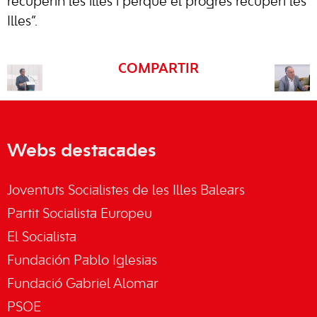
recuperin les illes i perquè el progrés recuperi les
Illes”.
COMPARTIR
Webs destacades
Joventuts Socialistes de les Illes Balears
Partit Socialista Europeu
El Socialista
Fundación Pablo Iglesias
Fundació Gabriel Alomar
PSOE