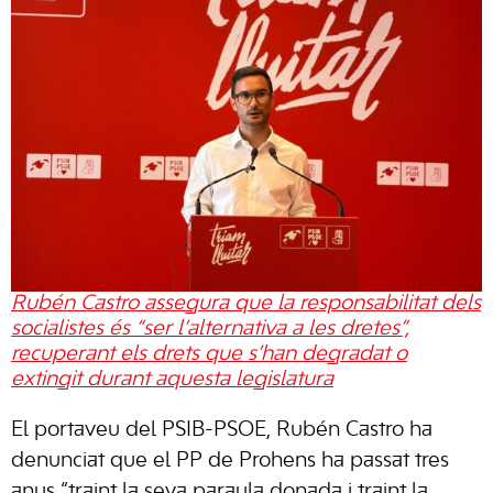
Rubén Castro assegura que la responsabilitat dels
socialistes és “ser l’alternativa a les dretes”,
recuperant els drets que s’han degradat o
extingit durant aquesta legislatura
El portaveu del PSIB-PSOE, Rubén Castro ha
denunciat que el PP de Prohens ha passat tres
anys “traint la seva paraula donada i traint la