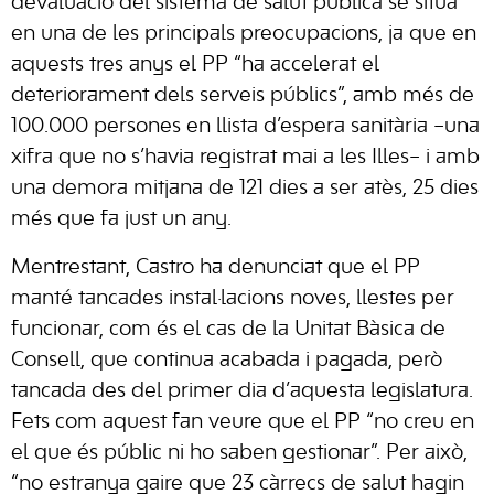
devaluació del sistema de salut pública se situa
en una de les principals preocupacions, ja que en
aquests tres anys el PP “ha accelerat el
deteriorament dels serveis públics”, amb més de
100.000 persones en llista d’espera sanitària –una
xifra que no s’havia registrat mai a les Illes– i amb
una demora mitjana de 121 dies a ser atès, 25 dies
més que fa just un any.
Mentrestant, Castro ha denunciat que el PP
manté tancades instal·lacions noves, llestes per
funcionar, com és el cas de la Unitat Bàsica de
Consell, que continua acabada i pagada, però
tancada des del primer dia d’aquesta legislatura.
Fets com aquest fan veure que el PP “no creu en
el que és públic ni ho saben gestionar”. Per això,
“no estranya gaire que 23 càrrecs de salut hagin