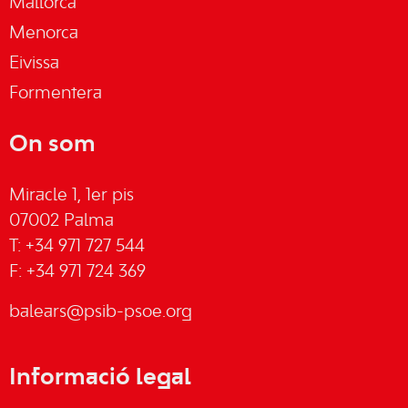
Mallorca
Menorca
Eivissa
Formentera
On som
Miracle 1, 1er pis
07002 Palma
T: +34 971 727 544
F: +34 971 724 369
balears@psib-psoe.org
Informació legal