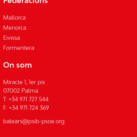
Federacions
Mallorca
Menorca
Eivissa
Formentera
On som
Miracle 1, 1er pis
07002 Palma
T: +34 971 727 544
F: +34 971 724 369
balears@psib-psoe.org