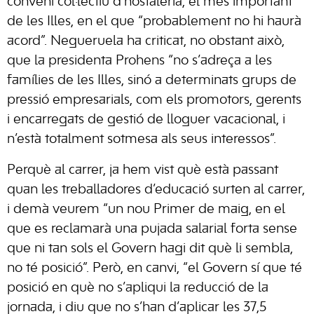
conveni col·lectiu d’hostaleria, el més important
de les Illes, en el que “probablement no hi haurà
acord”. Negueruela ha criticat, no obstant això,
que la presidenta Prohens “no s’adreça a les
famílies de les Illes, sinó a determinats grups de
pressió empresarials, com els promotors, gerents
i encarregats de gestió de lloguer vacacional, i
n’està totalment sotmesa als seus interessos”.
Perquè al carrer, ja hem vist què està passant
quan les treballadores d’educació surten al carrer,
i demà veurem “un nou Primer de maig, en el
que es reclamarà una pujada salarial forta sense
que ni tan sols el Govern hagi dit què li sembla,
no té posició”. Però, en canvi, “el Govern sí que té
posició en què no s’apliqui la reducció de la
jornada, i diu que no s’han d’aplicar les 37,5