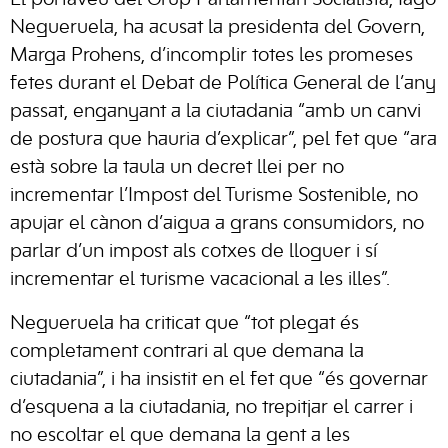
El portaveu del Grup Parlamentari Socialista, Iago
Negueruela, ha acusat la presidenta del Govern,
Marga Prohens, d’incomplir totes les promeses
fetes durant el Debat de Política General de l’any
passat, enganyant a la ciutadania “amb un canvi
de postura que hauria d’explicar”, pel fet que “ara
està sobre la taula un decret llei per no
incrementar l’Impost del Turisme Sostenible, no
apujar el cànon d’aigua a grans consumidors, no
parlar d’un impost als cotxes de lloguer i sí
incrementar el turisme vacacional a les illes”.
Negueruela ha criticat que “tot plegat és
completament contrari al que demana la
ciutadania”, i ha insistit en el fet que “és governar
d’esquena a la ciutadania, no trepitjar el carrer i
no escoltar el que demana la gent a les