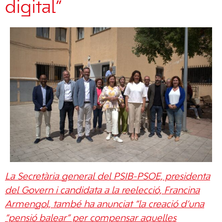
digital”
La Secretària general del PSIB-PSOE, presidenta
del Govern i candidata a la reelecció, Francina
Armengol, també ha anunciat “la creació d’una
“pensió balear” per compensar aquelles