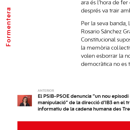
ara és l’hora de fer
Formentera
després va trair amb
Per la seva banda, 
Rosario Sánchez Gra
Constitucional supos
la memòria col·lecti
volen esborrar la no
democràtica no es t
ANTERIOR
El PSIB-PSOE denuncia “un nou episodi
manipulació” de la direcció d’IB3 en el 
informatiu de la cadena humana des Tr