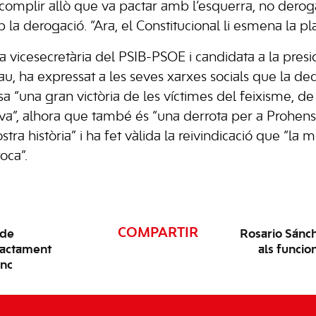
 complir allò que va pactar amb l’esquerra, no deroga
 la derogació. “Ara, el Constitucional li esmena la pl
la vicesecretària del PSIB-PSOE i candidata a la pres
u, ha expressat a les seves xarxes socials que la dec
a “una gran victòria de les víctimes del feixisme, de
va”, alhora que també és “una derrota per a Prohens i
stra història” i ha fet vàlida la reivindicació que “la
oca”.
COMPARTIR
 de
Rosario Sánche
tractament
als funcio
enc