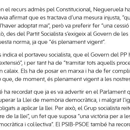
en el recurs admès pel Constitucional, Negueruela ha
 havia afirmat que es tractava d’una mesura injusta, “
’haver adoptat mai”, però va preferir fer “una cessi
ò, des del Partit Socialista s’exigeix al Govern de les 
esta norma, ja que “és plenament vigent”.
 indica el portaveu socialista, que el Govern del PP 
a extensió”, i per tant ha de “tramitar tots aquells pr
 calaix. Els ha de posar en marxa i ha de fer complir
iu que, de moment, és plenament vigent a les nostres 
ha recordat que ja es va advertir en el Parlament 
cuperar la Llei de memòria democràtica, i malgrat l’
gats a aplicar la llei. Per això, el Grup socialista reit
de la llei”, un fet que suposa “una victòria per a les
cràtica i col·lectiva”. El PSIB-PSOE també ha reco