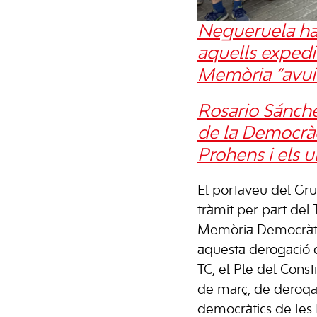
Negueruela ha 
aquells expedie
Memòria “avui
Rosario Sánchez
de la Democràci
Prohens i els u
El portaveu del Gru
tràmit per part del 
Memòria Democràtic
aquesta derogació q
TC, el Ple del Const
de març, de derogac
democràtics de les I