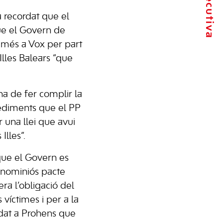
 recordat que el
que el Govern de
ó més a Vox per part
Illes Balears “que
ha de fer complir la
ocediments que el PP
 una llei que avui
Illes”.
que el Govern es
ignominiós pacte
era l’obligació del
 víctimes i per a la
rdat a Prohens que