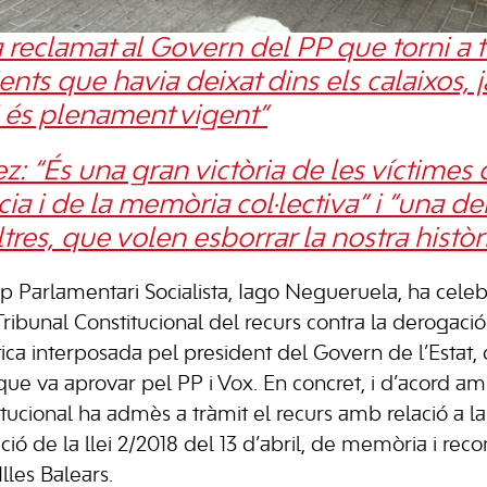
reclamat al Govern del PP que torni a t
nts que havia deixat dins els calaixos, ja
 és plenament vigent”
: “És una gran victòria de les víctimes 
a i de la memòria col·lectiva” i “una de
ltres, que volen esborrar la nostra històr
p Parlamentari Socialista, Iago Negueruela, ha celebr
Tribunal Constitucional del recurs contra la derogació 
a interposada pel president del Govern de l’Estat, 
ue va aprovar pel PP i Vox. En concret, i d’acord a
itucional ha admès a tràmit el recurs amb relació a la
ió de la llei 2/2018 del 13 d’abril, de memòria i re
lles Balears.