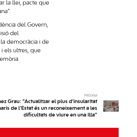
r la llei, pacte que
ana”.
idència del Govern,
isió del
 la democràcia i de
 els ultres, que
 memòria
PRÒXIM
z Grau: “Actualitzar el plus d’insularitat
naris de l’Estat és un reconeixement a les
dificultats de viure en una Illa”