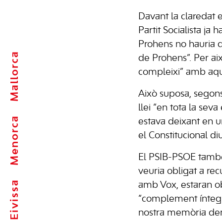
Davant la claredat 
Partit Socialista ja
Prohens no hauria d
Mallorca
de Prohens”. Per aix
compleixi” amb aqu
Això suposa, segons
llei “en tota la sev
Menorca
estava deixant en un
el Constitucional d
El PSIB-PSOE també 
veuria obligat a re
Eivissa
amb Vox, estaran obli
“complement íntegre 
nostra memòria demo