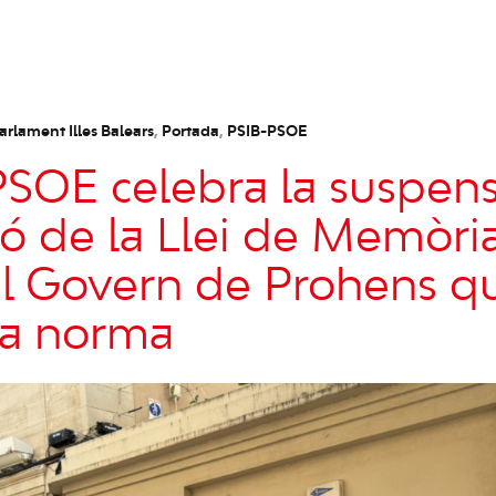
arlament Illes Balears
,
Portada
,
PSIB-PSOE
PSOE celebra la suspens
ó de la Llei de Memòria
al Govern de Prohens qu
la norma