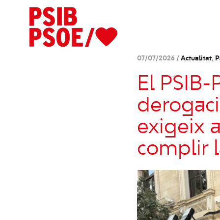
07/07/2026 /
Actualitat
,
P
El PSIB-
derogaci
exigeix 
complir 