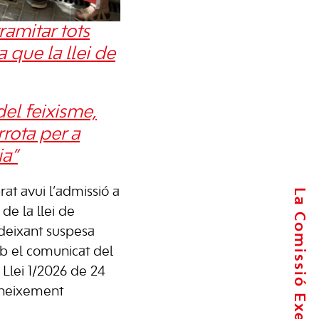
ramitar tots
 que la llei de
del feixisme,
rrota per a
ia”
at avui l’admissió a
La Comissió Executiva
de la llei de
deixant suspesa
mb el comunicat del
 Llei 1/2026 de 24
coneixement