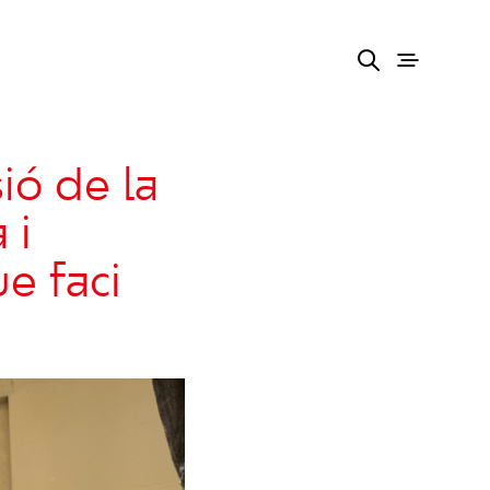
ió de la
 i
e faci