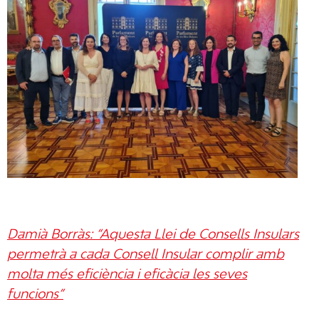
Damià Borràs: “Aquesta Llei de Consells Insulars
permetrà a cada Consell Insular complir amb
molta més eficiència i eficàcia les seves
funcions”