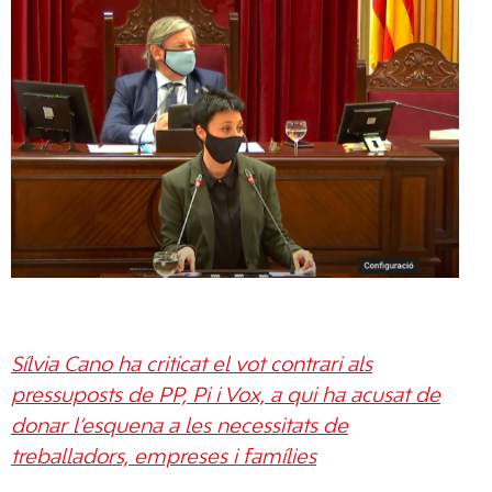
Sílvia Cano ha criticat el vot contrari als
pressuposts de PP, Pi i Vox, a qui ha acusat de
donar l’esquena a les necessitats de
treballadors, empreses i famílies