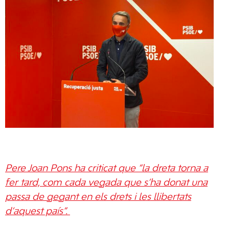
Pere Joan Pons ha criticat que “la dreta torna a
fer tard, com cada vegada que s’ha donat una
passa de gegant en els drets i les llibertats
d’aquest país”.