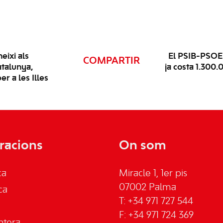
eixi als
El PSIB-PSOE
COMPARTIR
atalunya,
ja costa 1.300
r a les Illes
racions
On som
ca
Miracle 1, 1er pis
07002 Palma
ca
T: +34 971 727 544
F: +34 971 724 369