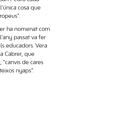
l’única cosa que
ropeus”.
brer ha nomenat com
l’any passat va fer
dels educadors. Vera
a a Cabrer, que
t, “canvis de cares
eixos nyaps”.