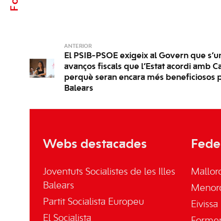
ANTERIOR
El PSIB-PSOE exigeix al Govern que s’un
avanços fiscals que l’Estat acordi amb C
perquè seran encara més beneficiosos pe
Balears
Webs destacades
Fede
Joventuts Socialistes de les Illes
Mallor
Balears
Menor
Partit Socialista Europeu
Eivissa
El Socialista