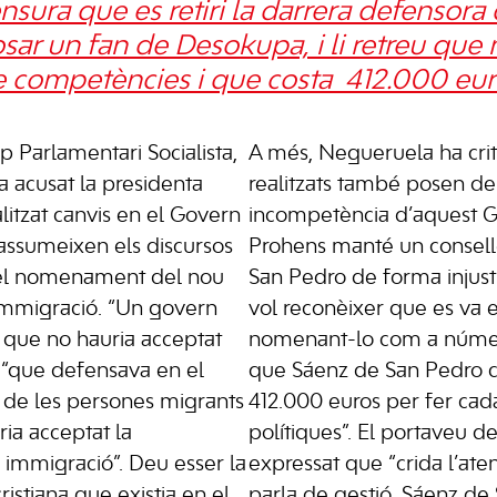
sura que es retiri la darrera defensora 
ar un fan de Desokupa, i li retreu que
e competències i que costa 412.000 eu
p Parlamentari Socialista,
A més, Negueruela ha criti
 acusat la presidenta
realitzats també posen de
litzat canvis en el Govern
incompetència d’aquest G
 assumeixen els discursos
Prohens manté un consel
 el nomenament del nou
San Pedro de forma injust
’Immigració. “Un govern
vol reconèixer que es va 
 i que no hauria acceptat
nomenant-lo com a número
, “que defensava en el
que Sáenz de San Pedro co
 de les persones migrants
412.000 euros per fer ca
ria acceptat la
polítiques”. El portaveu de
a immigració”. Deu esser la
expressat que “crida l’at
istiana que existia en el
parla de gestió, Sáenz de