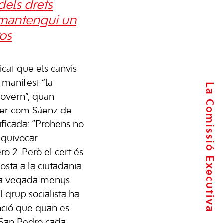
dels drets
 mantengui un
ros
cat que els canvis
 manifest “la
La Comissió Executiva
overn”, quan
ler com Sáenz de
ificada: “Prohens no
equivocar
 2. Però el cert és
sta a la ciutadania
da vegada menys
l grup socialista ha
enció que quan es
 San Pedro cada