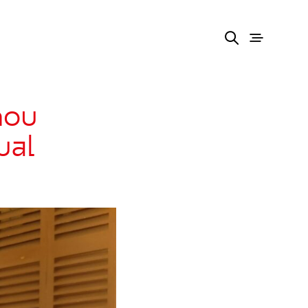
nou
ual