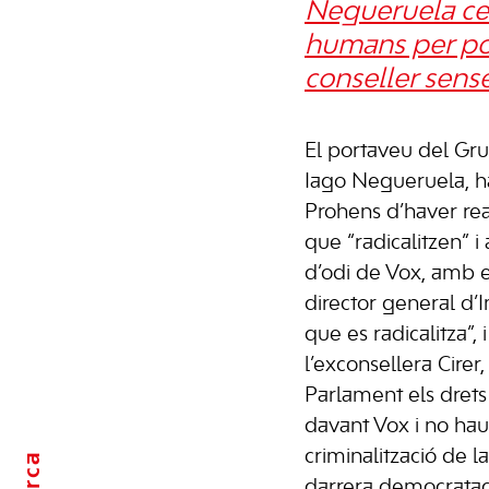
Negueruela cen
humans per pos
conseller sens
El portaveu del Gru
Iago Negueruela, ha
Prohens d’haver rea
que “radicalitzen” i
d’odi de Vox, amb
director general d
que es radicalitza”,
l’exconsellera Cirer
Parlament els drets
davant Vox i no hau
criminalització de l
darrera democratacr