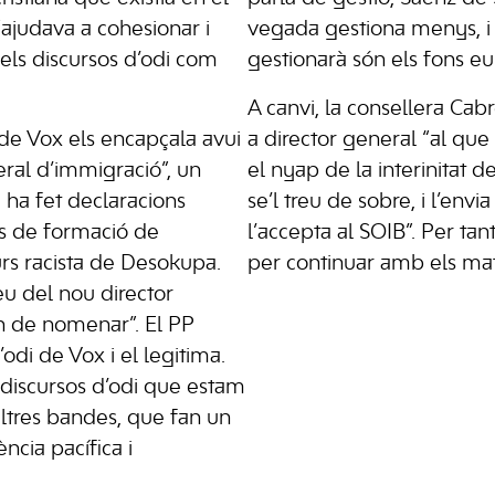
“ajudava a cohesionar i
vegada gestiona menys, i 
 els discursos d’odi com
gestionarà són els fons eu
A canvi, la consellera Ca
 de Vox els encapçala avui
a director general “al que 
eral d’immigració”, un
el nyap de la interinitat 
 ha fet declaracions
se’l treu de sobre, i l’envi
sos de formació de
l’accepta al SOIB”. Per tan
rs racista de Desokupa.
per continuar amb els mat
eu del nou director
 de nomenar”. El PP
’odi de Vox i el legitima.
discursos d’odi que estam
altres bandes, que fan un
ncia pacífica i