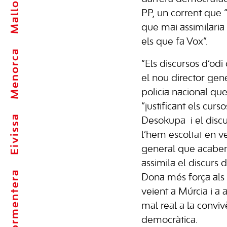
Mallorca
PP, un corrent que 
que mai assimilaria
els que fa Vox”.
Menorca
“Els discursos d’odi
el nou director gen
policia nacional que
“justificant els cur
Eivissa
Desokupa i el discu
l’hem escoltat en v
general que acaben
assimila el discurs d
Formentera
Dona més força als 
veient a Múrcia i a 
mal real a la convivè
democràtica.