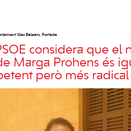
rlament Illes Balears
,
Portada
PSOE considera que el 
e Marga Prohens és ig
etent però més radical