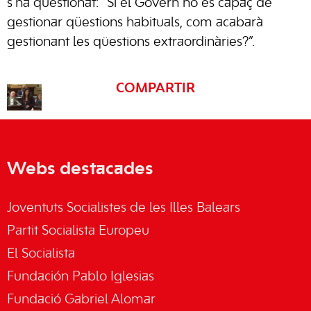
s’ha qüestionat: “Si el Govern no és capaç de
gestionar qüestions habituals, com acabarà
gestionant les qüestions extraordinàries?”.
COMPARTIR
Webs destacades
Joventuts Socialistes de les Illes Balears
Partit Socialista Europeu
El Socialista
Fundación Pablo Iglesias
Fundació Gabriel Alomar