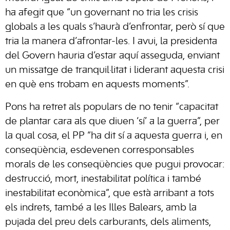
ha afegit que “un governant no tria les crisis
globals a les quals s’haurà d’enfrontar, però sí que
tria la manera d’afrontar-les. I avui, la presidenta
del Govern hauria d’estar aquí asseguda, enviant
un missatge de tranquil·litat i liderant aquesta crisi
en què ens trobam en aquests moments”.
Pons ha retret als populars de no tenir “capacitat
de plantar cara als que diuen ‘sí’ a la guerra”, per
la qual cosa, el PP “ha dit sí a aquesta guerra i, en
conseqüència, esdevenen corresponsables
morals de les conseqüències que pugui provocar:
destrucció, mort, inestabilitat política i també
inestabilitat econòmica”, que està arribant a tots
els indrets, també a les Illes Balears, amb la
pujada del preu dels carburants, dels aliments,