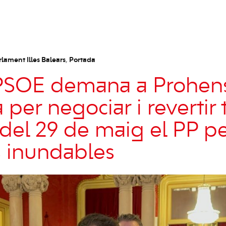
rlament Illes Balears
,
Portada
-PSOE demana a Prohen
 per negociar i revertir t
del 29 de maig el PP p
 inundables