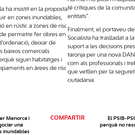
té crítiques de la comunitat
 ha insistit en la proposta
entitats”.
uir en zones inundables,
ció en rústic a zones de risc
Finalment, el portaveu de
 de permetre fer obres en
Socialista ha traslladat a l
 d’ordenació, deixar de
suport a les decisions pres
s baixos comercials
taronja per una nova DANA
rquè siguin habitatges i
com als professionals i tr
quipaments en àrees de risc
que vetllen per la seguret
ciutadania.
COMPARTIR
er Menorca i
El PSIB-PSO
ociar una
perquè no resol
es inundables