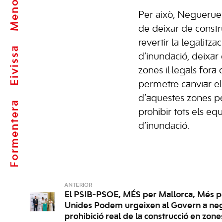
Menorca
Per això, Negueruela
de deixar de constr
revertir la legalitza
Eivissa
d’inundació, deixar
zones il·legals fora
permetre canviar el
d’aquestes zones pe
Formentera
prohibir tots els e
d’inundació.
ANTERIOR
El PSIB-PSOE, MÉS per Mallorca, Més p
Unides Podem urgeixen al Govern a neg
prohibició real de la construcció en zon