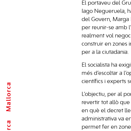
El portaveu del Gru
Iago Negueruela, ha
del Govern, Marga 
per reunir-se amb l’
realment vol negoci
construir en zones i
per a la ciutadania.
El socialista ha exig
més d’escoltar a l’o
científics i experts 
Mallorca
L’objectiu, per al po
revertir tot allò qu
en què el decret lle
administrativa va en
permet fer en zone