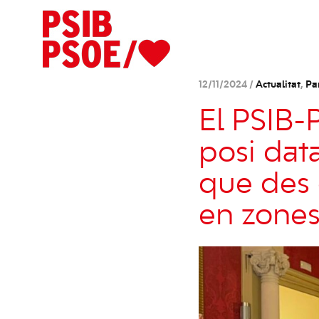
12/11/2024 /
Actualitat
,
Pa
El PSIB
posi data
que des 
en zones