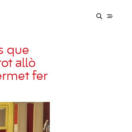
s que
ot allò
ermet fer