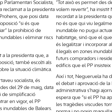
p Parlamentari Socialista,
“Tot això es permet des d
 reclamat a la presidenta
volem revertir”, ha insisti
Prohens, que posi data
recordat a la presidenta q
oposició “si és que
no és que qui viu legalm
ar” la prohibició de
inundable no pugui actuar
nundables i eliminar riscs
habitatge, sinó que el qu
és legalitzar i incorporar a
il·legals en zones inundabl
it a la presidenta que, a
futurs compradors i resid
posició, també escolti als
edificis que el PP insisteix
sobre la situació climàtica.
Així i tot, Negueruela ha d
rtaveu socialista, és
el debat i aprovació de la 
e des del 29 de maig, data
administrativa s’hagi ajorn
i de simplificació
espera que “si el PP ha a
trar en vigor, el PP
les tragèdies viscudes tor
s inundables de Balears.
norma i no posin maquilla