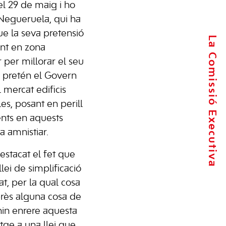
el 29 de maig i ho
t Negueruela, qui ha
ue la seva pretensió
La Comissió Executiva
ent en zona
 per millorar el seu
e pretén el Govern
l mercat edificis
es, posant en perill
ents en aquests
 a amnistiar.
estacat el fet que
llei de simplificació
at, per la qual cosa
près alguna cosa de
nin enrere aquesta
tge a una llei que