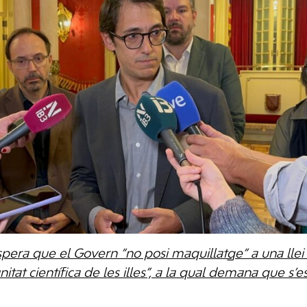
era que el Govern “no posi maquillatge” a una llei “
nitat científica de les illes”, a la qual demana que s’es