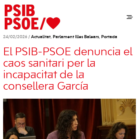
24/02/2026 /
Actualitat
,
Parlament Illes Balears
,
Portada
El PSIB-PSOE denuncia el
caos sanitari per la
incapacitat de la
consellera García