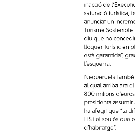
inacció de l’Execut
saturació turística,
anunciat un increme
Turisme Sostenible a
diu que no concedi
lloguer turístic en p
està garantida”, gràc
l’esquerra.
Negueruela també ha
al qual arriba ara e
800 milions d’euro
presidenta assumir a
ha afegit que “la di
ITS i el seu és que e
d’habitatge”.