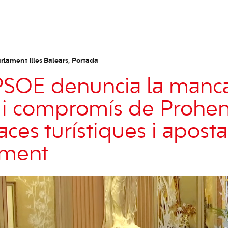
rlament Illes Balears
,
Portada
PSOE denuncia la manc
 i compromís de Prohen
aces turístiques i aposta
ement