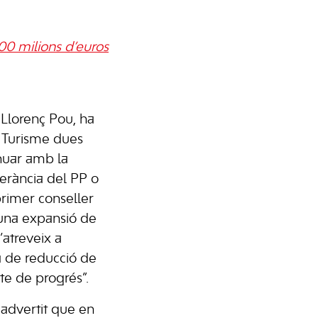
00 milions d’euros
 Llorenç Pou, ha
e Turisme dues
nuar amb la
operància del PP o
primer conseller
una expansió de
’atreveix a
a de reducció de
te de progrés”.
 advertit que en