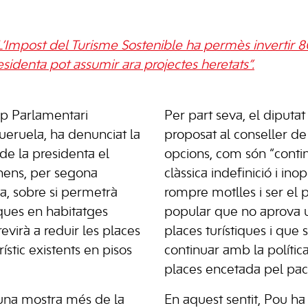
’Impost del Turisme Sostenible ha permès invertir 8
sidenta pot assumir ara projectes heretats”.
up Parlamentari
Per part seva, el diputat
gueruela, ha denunciat la
proposat al conseller d
e la presidenta el
opcions, com són “conti
hens, per segona
clàssica indefinició i in
a, sobre si permetrà
rompre motlles i ser el 
iques en habitatges
popular que no aprova 
trevirà a reduir les places
places turístiques i que s
ístic existents en pisos
continuar amb la polític
places encetada pel pac
s una mostra més de la
En aquest sentit, Pou ha