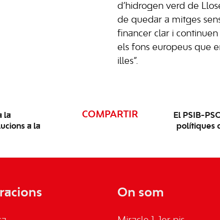
d’hidrogen verd de Lloset
de quedar a mitges sen
financer clar i continue
els fons europeus que e
illes”.
COMPARTIR
 la
El PSIB-PSO
ucions a la
polítiques
racions
On som