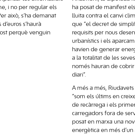
e, i no per regular els
ha posat de manifest els
 Per això, s’ha demanat
lluita contra el canvi cli
 d’euros s’haurà
que “el decret de simplif
post perquè venguin
requisits per nous des
urbanístics i els aparca
havien de generar ener
a la totalitat de les seve
només hauran de cobrir
diari”.
A més a més, Riudavets 
“som els últims en crei
de recàrrega i els primer
carregadors fora de ser
posat en marxa una nov
energètica en més d’un 