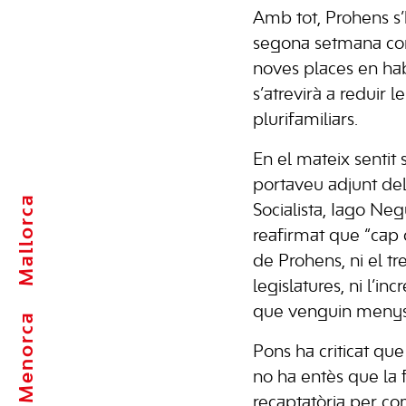
Amb tot, Prohens s’
segona setmana con
noves places en habi
s’atrevirà a reduir l
plurifamiliars.
En el mateix sentit 
portaveu adjunt de
Mallorca
Socialista, Iago Neg
reafirmat que “cap 
de Prohens, ni el tr
legislatures, ni l’in
que venguin menys t
Menorca
Pons ha criticat que
no ha entès que la fi
recaptatòria per co