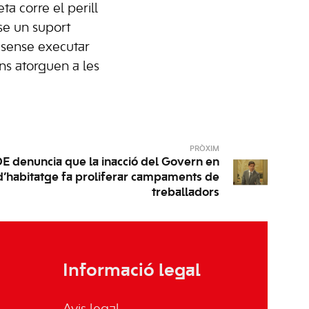
a corre el perill
se un suport
n sense executar
ns atorguen a les
PRÒXIM
E denuncia que la inacció del Govern en
 d’habitatge fa proliferar campaments de
treballadors
Informació legal