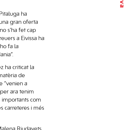
 Pitaluga ha
una gran oferta
, no s’ha fet cap
creuers a Eivissa ha
o fa la
ania”.
 ha criticat la
matèria de
e “venien a
per ara tenim
es importants com
s carreteres i més
Malena Riudavets