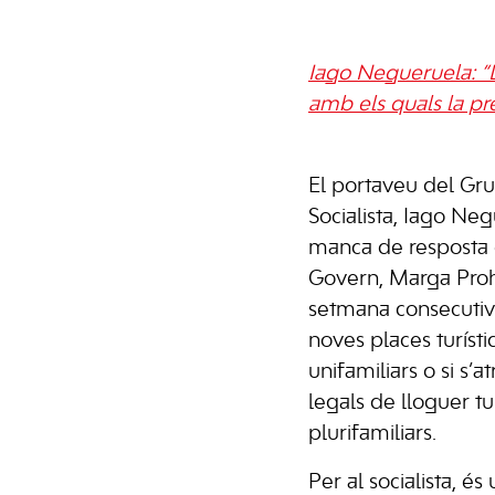
Iago Negueruela: “L
amb els quals la pre
El portaveu del Gr
Socialista, Iago Ne
manca de resposta d
Govern, Marga Pro
setmana consecutiv
noves places turíst
unifamiliars o si s’a
legals de lloguer tur
plurifamiliars.
Per al socialista, é