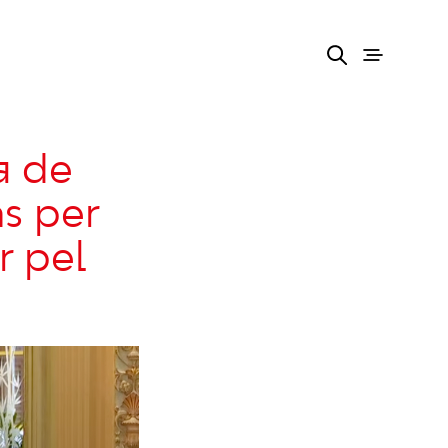
a de
s per
r pel