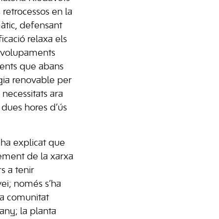
 retrocessos en la
màtic, defensant
icació relaxa els
envolupaments
ments que abans
gia renovable per
s necessitats ara
 dues hores d’ús
ha explicat que
xement de la xarxa
s a tenir
vei; només s’ha
a comunitat
any; la planta