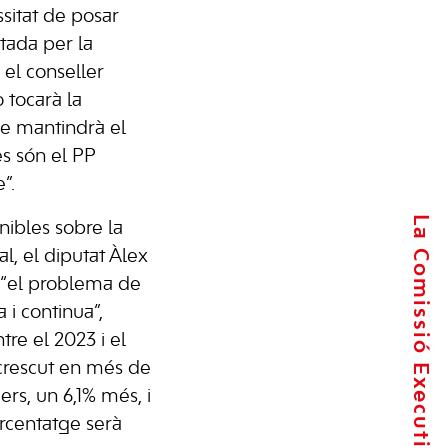
sitat de posar
stada per la
 el conseller
 tocarà la
ue mantindrà el
ès són el PP
”.
La Comissió Executiva
nibles sobre la
l, el diputat Àlex
 “el problema de
 i continua”,
re el 2023 i el
crescut en més de
ers, un 6,1% més, i
ercentatge serà