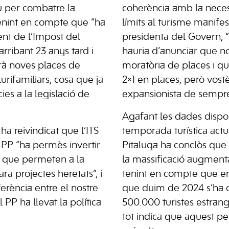
iu per combatre la
coherència amb la neces
 tenint en compte que “ha
límits al turisme manife
nt de l’Impost del
presidenta del Govern, “
rribant 23 anys tard i
hauria d’anunciar que no
rà noves places de
moratòria de places i q
lurifamiliars, cosa que ja
2×1 en places, però vost
ies a la legislació de
expansionista de sempre
Agafant les dades dispo
 reivindicat que l’ITS
temporada turística actua
l PP “ha permès invertir
Pitaluga ha conclòs que
s que permeten a la
la massificació augmenta
ra projectes heretats”, i
tenint en compte que ent
ferència entre el nostre
que duim de 2024 s’ha 
l PP ha llevat la política
500.000 turistes estrang
tot indica que aquest p