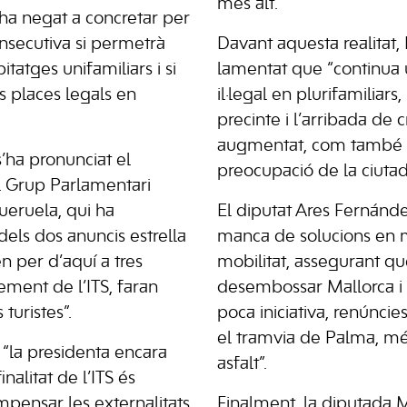
més alt.
ha negat a concretar per
secutiva si permetrà
Davant aquesta realitat,
tatges unifamiliars i si
lamentat que “continua 
es places legals en
il·legal en plurifamiliars
precinte i l’arribada de 
augmentat, com també h
s’ha pronunciat el
preocupació de la ciutad
l Grup Parlamentari
ueruela, qui ha
El diputat Ares Fernández
dels dos anuncis estrella
manca de solucions en 
en per d’aquí a tres
mobilitat, assegurant qu
crement de l’ITS, faran
desembossar Mallorca i 
uristes”.
poca iniciativa, renúnci
el tramvia de Palma, mé
 “la presidenta encara
asfalt”.
nalitat de l’ITS és
mpensar les externalitats
Finalment, la diputada 