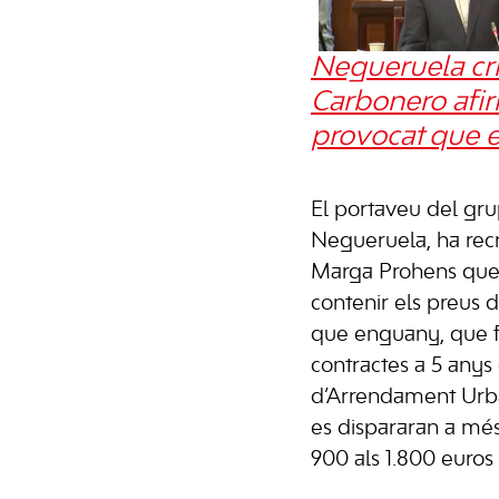
Negueruela crit
Carbonero afir
provocat que e
El portaveu del grup
Negueruela, ha recr
Marga Prohens que 
contenir els preus d
que enguany, que fi
contractes a 5 anys 
d’Arrendament Urbà,
es dispararan a més
900 als 1.800 euros