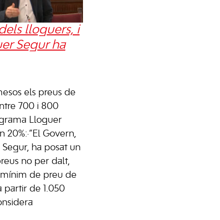
els lloguers, i
uer Segur ha
 mesos els preus de
ntre 700 i 800
rograma Lloguer
n 20%:·”El Govern,
Segur, ha posat un
reus no per dalt,
n mínim de preu de
 partir de 1.050
considera