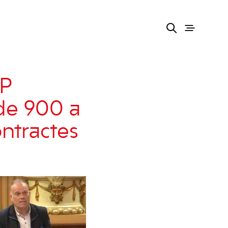
PP
de 900 a
ontractes