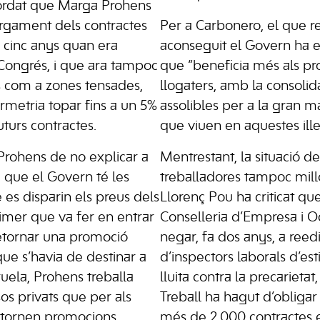
ordat que Marga Prohens
largament dels contractes
Per a Carbonero, el que 
a cinc anys quan era
aconseguit el Govern ha 
Congrés, i que ara tampoc
que “beneficia més als pro
es com a zones tensades,
llogaters, amb la consolid
metria topar fins a un 5%
assolibles per a la gran m
turs contractes.
que viuen en aquestes ille
Prohens de no explicar a
Mentrestant, la situació d
a que el Govern té les
treballadores tampoc millo
 es disparin els preus dels
Llorenç Pou ha criticat q
rimer que va fer en entrar
Conselleria d’Empresa i O
retornar una promoció
negar, fa dos anys, a reedi
que s’havia de destinar a
d’inspectors laborals d’es
uela, Prohens treballa
lluita contra la precarietat
os privats que per als
Treball ha hagut d’obligar
retornen promocions
més de 2.000 contractes e