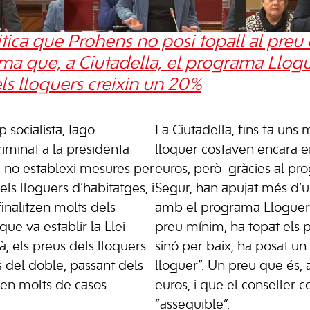
ica que Prohens no posi topall al preu d
ma que, a Ciutadella, el programa Llog
ls lloguers creixin un 20%
 socialista, Iago
I a Ciutadella, fins fa uns
iminat a la presidenta
lloguer costaven encara e
no establexi mesures per
euros, però gràcies al p
els lloguers d’habitatges, i
Segur, han apujat més d’u
nalitzen molts dels
amb el programa Lloguer 
que va establir la Llei
preu mínim, ha topat els p
 els preus dels lloguers
sinó per baix, ha posat u
 del doble, passant dels
lloguer”. Un preu que és, a
 en molts de casos.
euros, i que el conseller 
“assequible”.