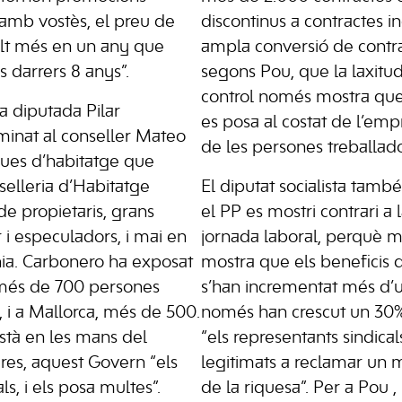
amb vostès, el preu de
discontinus a contractes in
olt més en un any que
ampla conversió de contr
s darrers 8 anys”.
segons Pou, que la laxitu
control només mostra qu
a diputada Pilar
es posa al costat de l’empr
minat al conseller Mateo
de les persones treballado
iques d’habitatge que
elleria d’Habitatge
El diputat socialista tamb
e propietaris, grans
el PP es mostri contrari a 
r i especuladors, i mai en
jornada laboral, perquè me
nia. Carbonero ha exposat
mostra que els beneficis 
a més de 700 persones
s’han incrementat més d’un
, i a Mallorca, més de 500.
només han crescut un 30%,
stà en les mans del
“els representants sindica
es, aquest Govern “els
legitimats a reclamar un m
ls, i els posa multes”.
de la riquesa”. Per a Pou , 