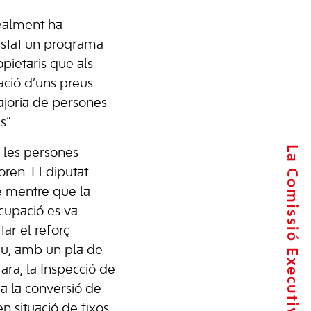
realment ha
estat un programa
pietaris que als
ació d’uns preus
ajoria de persones
s”.
La Comissió Executiva
e les persones
ren. El diputat
ue mentre que la
cupació es va
tar el reforç
tiu, amb un pla de
, ara, la Inspecció de
 a la conversió de
n situació de fixos