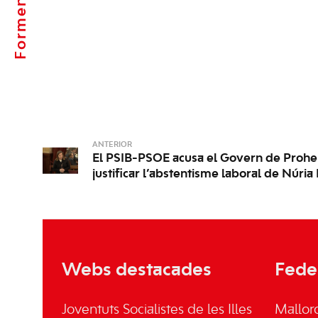
Formentera
ANTERIOR
El PSIB-PSOE acusa el Govern de Prohen
justificar l’abstentisme laboral de Núria
Webs destacades
Fede
Joventuts Socialistes de les Illes
Mallor