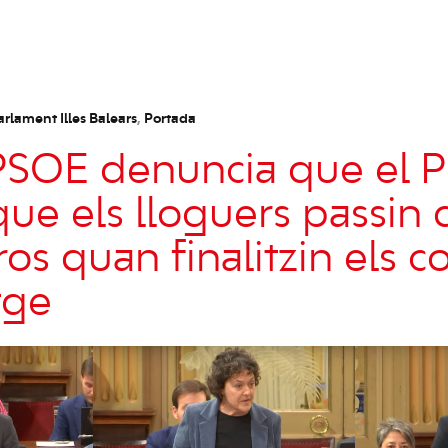
arlament Illes Balears
,
Portada
PSOE denuncia que el 
ue els lloguers passin 
os quan finalitzin els c
tge