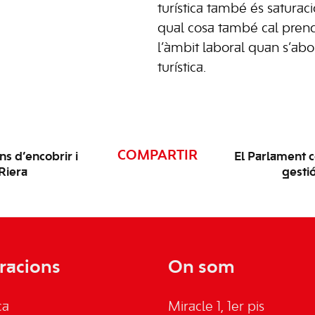
turística també és saturaci
qual cosa també cal pren
l’àmbit laboral quan s’abo
turística.
COMPARTIR
s d’encobrir i
El Parlament c
 Riera
gestió
racions
On som
ca
Miracle 1, 1er pis