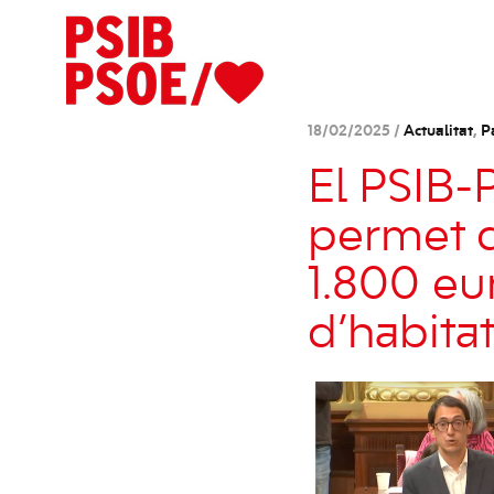
18/02/2025 /
Actualitat
,
P
El PSIB-
permet q
1.800 eur
d’habita