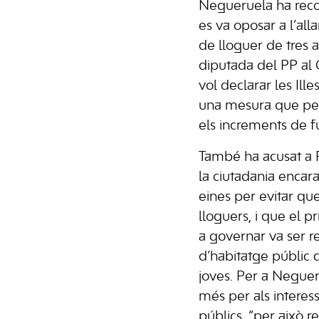
Negueruela ha rec
es va oposar a l’al
de lloguer de tres 
diputada del PP al 
vol declarar les Ill
una mesura que per
els increments de fu
També ha acusat a 
la ciutadania encar
eines per evitar que
lloguers, i que el p
a governar va ser 
d’habitatge públic 
joves. Per a Neguer
més per als interess
públics, “per això 