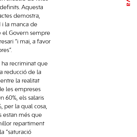
definits. Aquesta
actes demostra,
d i la manca de
e el Govern sempre
esari “i mai, a favor
res”.
é ha recriminat que
la reducció de la
ntre la realitat
de les empreses
 60%, els salaris
 per la qual cosa,
ls estan més que
illor repartiment
la “saturació