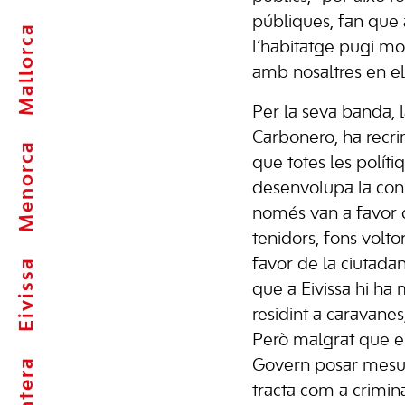
públiques, fan que 
Mallorca
l’habitatge pugi m
amb nosaltres en el
Per la seva banda, l
Carbonero, ha recri
Menorca
que totes les polít
desenvolupa la cons
només van a favor d
tenidors, fons volto
favor de la ciutada
Eivissa
que a Eivissa hi h
residint a caravanes
Però malgrat que e
Govern posar mesur
tracta com a crimina