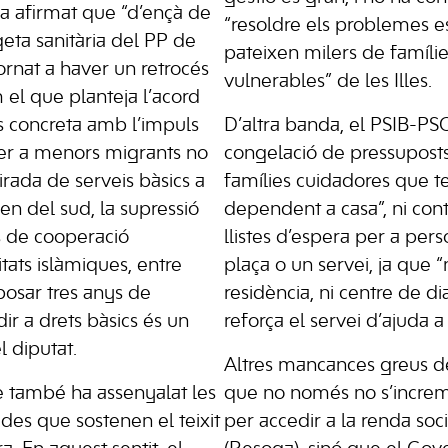
ha afirmat que “d’ençà de
“resoldre els problemes e
rgeta sanitària del PP de
pateixen milers de famílie
ornat a haver un retrocés
vulnerables” de les Illes.
 el que planteja l’acord
es concreta amb l’impuls
D’altra banda, el PSIB-PS
per a menors migrants no
congelació de pressuposts
irada de serveis bàsics a
famílies cuidadores que 
en del sud, la supressió
dependent a casa”, ni cont
s de cooperació
llistes d’espera per a pe
itats islàmiques, entre
plaça o un servei, ja que 
posar tres anys de
residència, ni centre de di
ir a drets bàsics és un
reforça el servei d’ajuda a 
el diputat.
Altres mancances greus d
te també ha assenyalat les
que no només no s’increm
ades que sostenen el teixit
per accedir a la renda soc