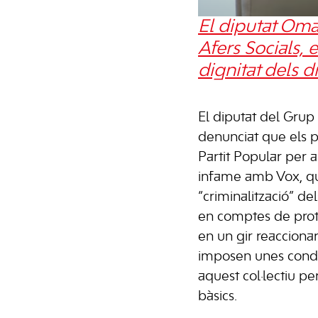
El diputat Oma
Afers Socials, 
dignitat dels dre
El diputat del Grup
denunciat que els p
Partit Popular per a
infame amb Vox, qu
“criminalització” de
en comptes de prote
en un gir reacciona
imposen unes condic
aquest col·lectiu per
bàsics.