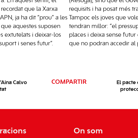
a. En aquest sentit, el
(Resoga), sinó que el Gove
a recordat que la Xarxa
requisits i ha posat més tr
APN, ja ha dit “prou” a les
Tampoc els joves que vol
ja que aquestes suposen
tendran millor: “el pressu
 extutelats i deixar-los
places i deixa sense futur 
suport i senes futur”.
que no podran accedir al
COMPARTIR
’Aina Calvo
El pacte
tat
protecc
racions
On som