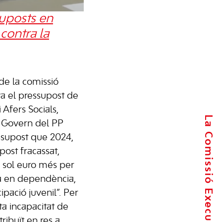
suposts en
 contra la
de la comissió
 el pressupost de
 Afers Socials,
La Comissió Executiva
 Govern del PP
essupost que 2024,
ost fracassat,
 sol euro més per
ra en dependència,
ipació juvenil”. Per
sta incapacitat de
tribuït en res a