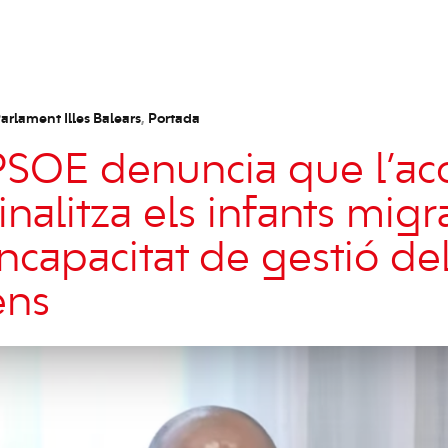
arlament Illes Balears
,
Portada
PSOE denuncia que l’ac
nalitza els infants migr
 incapacitat de gestió d
ens