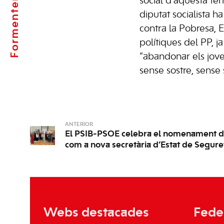
Formentera
social d’aquesta terr
diputat socialista h
contra la Pobresa, E
polítiques del PP, 
“abandonar els joves
sense sostre, sense 
ANTERIOR
El PSIB-PSOE celebra el nomenament d
com a nova secretària d’Estat de Segure
Webs destacades
Fede