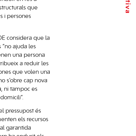
structurals que
s i persones
OE considera que la
 “no ajuda les
tenen una persona
ribueix a reduir les
rsones que volen una
“no s’obre cap nova
a, ni tampoc es
domicili”.
el pressupost és
enten els recursos
ial garantida