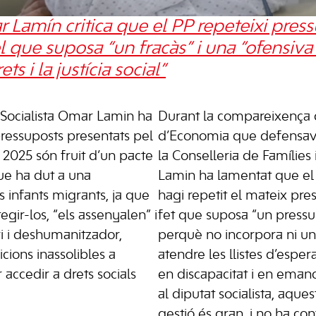
r Lamín critica que el PP repeteixi pres
el que suposa “un fracàs” i una “ofensiva
ts i la justícia social”
 Socialista Omar Lamin ha
Durant la compareixença 
ressuposts presentats pel
d’Economia que defensava
 2025 són fruit d’un pacte
la Conselleria de Famílies i
e ha dut a una
Lamin ha lamentat que el
ls infants migrants, ja que
hagi repetit el mateix pr
gir-los, “els assenyalen” i
fet que suposa “un pressup
ri i deshumanitzador,
perquè no incorpora ni un
ions inassolibles a
atendre les llistes d’espe
 accedir a drets socials
en discapacitat i en emanc
al diputat socialista, aque
gestió és gran, i no ha con