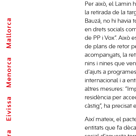
Per això, el Lamin 
la retirada de la ta
Mallorca
Bauzá, no hi havia t
en drets socials com
de PP i Vox”. Això 
de plans de retor 
acompanyats, la ret
Menorca
nins i nines que ven
d’ajuts a programe
internacional i a ent
altres mesures: “Im
residència per acced
Eivissa
càstig”, ha precisat 
Així mateix, el pac
entitats que fa dèc