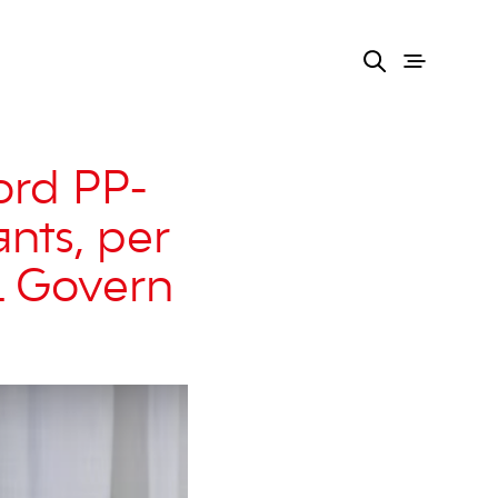
ord PP-
ants, per
el Govern