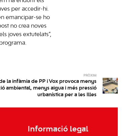
rn ha endurit els
aves per accedir-hi.
en emancipar-se ho
post no crea noves
els joves extutelats”,
 programa.
PRÒXIM
 de la infàmia de PP i Vox provoca menys
ió ambiental, menys aigua i més pressió
urbanística per a les Illes
Informació legal